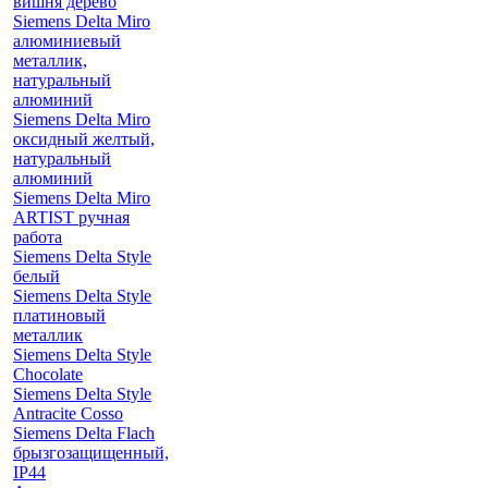
вишня дерево
Siemens Delta Miro
алюминиевый
металлик,
натуральный
алюминий
Siemens Delta Miro
оксидный желтый,
натуральный
алюминий
Siemens Delta Miro
ARTIST ручная
работа
Siemens Delta Style
белый
Siemens Delta Style
платиновый
металлик
Siemens Delta Style
Chocolate
Siemens Delta Style
Antracite Cosso
Siemens Delta Flach
брызгозащищенный,
IP44