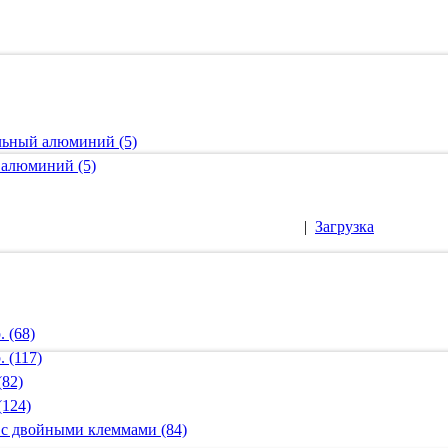
альный алюминий (5)
 алюминий (5)
|
Загрузка
 (68)
 (117)
(82)
(124)
 с двойными клеммами (84)