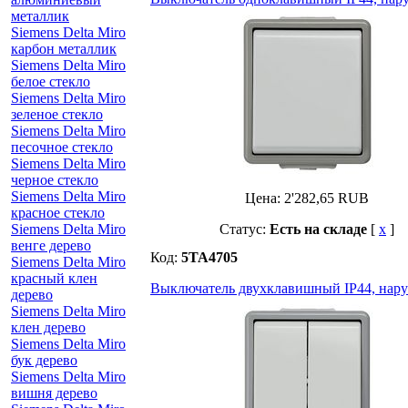
металлик
Siemens Delta Miro
карбон металлик
Siemens Delta Miro
белое стекло
Siemens Delta Miro
зеленое стекло
Siemens Delta Miro
песочное стекло
Siemens Delta Miro
черное стекло
Siemens Delta Miro
Цена:
2'282,65
RUB
красное стекло
Siemens Delta Miro
Статус:
Есть на складе
[
x
]
венге дерево
Код:
5TA4705
Siemens Delta Miro
красный клен
Выключатель двухклавишный IP44, наруж
дерево
Siemens Delta Miro
клен дерево
Siemens Delta Miro
бук дерево
Siemens Delta Miro
вишня дерево