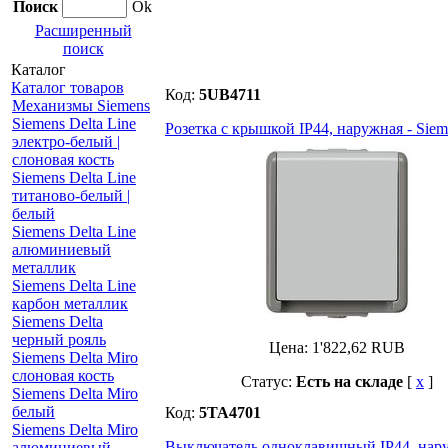
Поиск
Ok
Расширенный
поиск
Каталог
Каталог товаров
Код:
5UB4711
Механизмы Siemens
Siemens Delta Line
Розетка с крышкой IP44, наружная - Sieme
электро-белый |
слоновая кость
Siemens Delta Line
титаново-белый |
белый
Siemens Delta Line
алюминиевый
металлик
Siemens Delta Line
карбон металлик
Siemens Delta
черный рояль
Цена:
1'822,62
RUB
Siemens Delta Miro
слоновая кость
Статус:
Есть на складе
[
x
]
Siemens Delta Miro
белый
Код:
5TA4701
Siemens Delta Miro
Выключатель одноклавишный IP44, наруж
алюминиевый