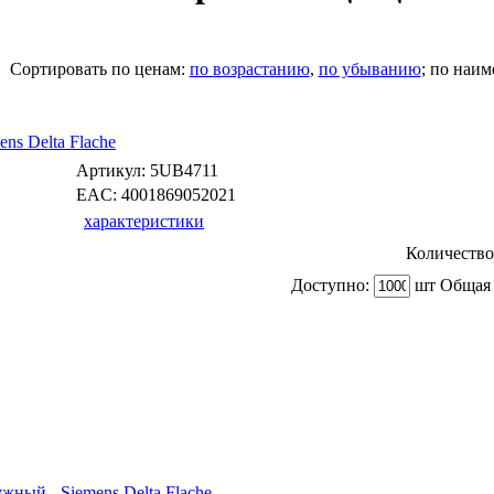
Cортировать по ценам:
по возрастанию
,
по убыванию
; по наи
ns Delta Flache
Артикул:
5UB4711
EAC:
4001869052021
характеристики
Количество
Доступно:
шт Общая 
ный - Siemens Delta Flache