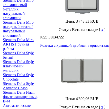
Siemens Delta Miro
алюминиевый
металлик,
натуральный
алюминий
Цена:
3'748,33
RUB
Siemens Delta Miro
оксидный желтый,
Статус:
Есть на складе
[
x
]
натуральный
алюминий
Код:
5UB4722
Siemens Delta Miro
ARTIST ручная
Розетка с крышкой двойная, горизонтальн
работа
Siemens Delta Style
белый
Siemens Delta Style
платиновый
металлик
Siemens Delta Style
Chocolate
Siemens Delta Style
Antracite Cosso
Siemens Delta Flach
брызгозащищенный,
Цена:
4'399,96
RUB
IP44
Автоматические
Статус:
Есть на складе
[
x
]