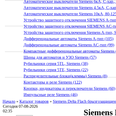
Автоматические выключатели Siemens 6кА, C-хар.,
Автоматические выключатели Siemens 4.5кА, C-хар.
Автоматические выключатели Siemens 10кА, 80-125
Устройство защитного отключения SIEMENS A-тип
Устройство защитного отключения SIEMENS AС-ти
Устройства защитного отключения Siemens A-тип, S
Дифференциальные автоматы Siemens A-тип (105)
Дифференциальные автоматы Siemens AС-тип (99)
Компактные дифференциальные автоматы Siemens 
Шины для автоматов и УЗО Siemens (57)
Рубильники серия 5TL, Siemens (38)
Рубильники серия 5TE, Siemens (22)
Распределительные блоки(клеммы) Siemens (8)
Контакторы и реле Siemens (122)
Кнопки, индикаторы и переключатели Siemens (60)
Импульсные реле Siemens (46)
Начало
»
Каталог товаров
»
Siemens Delta Flach брызгозащище
Сегодня 07-08-2026
Siemens
02:35