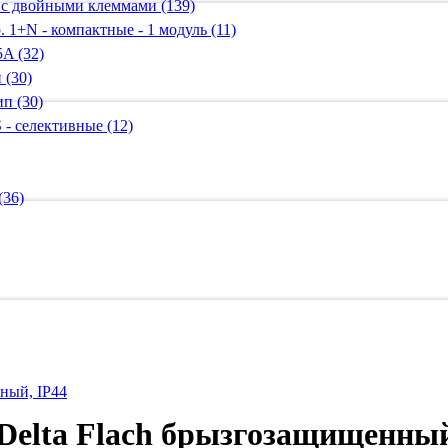
 с двойными клеммами (139)
 1+N - компактные - 1 модуль (11)
A (32)
 (30)
п (30)
 - селективные (12)
(36)
нный, IP44
 Delta Flach брызгозащищенный