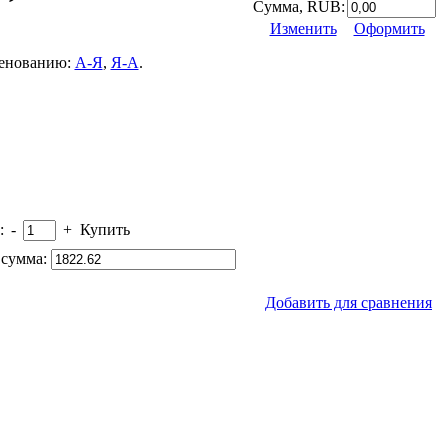
Сумма, RUB:
Изменить
Оформить
менованию:
А-Я
,
Я-А
.
:
-
+
Купить
сумма:
Добавить для сравнения