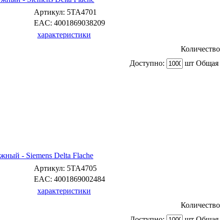
Артикул:
5TA4701
EAC:
4001869038209
характеристики
Количество
Доступно:
шт Общая 
ный - Siemens Delta Flache
Артикул:
5TA4705
EAC:
4001869002484
характеристики
Количество
Доступно:
шт Общая 