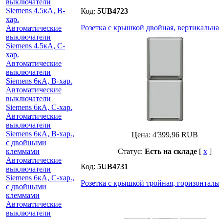
выключатели
Siemens 4.5кА, B-
Код:
5UB4723
хар.
Розетка с крышкой двойная, вертикальная
Автоматические
выключатели
Siemens 4.5кА, C-
хар.
Автоматические
выключатели
Siemens 6кА, B-хар.
Автоматические
выключатели
Siemens 6кА, С-хар.
Автоматические
выключатели
Siemens 6кА, B-хар.,
Цена:
4'399,96
RUB
с двойными
клеммами
Статус:
Есть на складе
[
x
]
Автоматические
Код:
5UB4731
выключатели
Siemens 6кА, C-хар.,
Розетка с крышкой тройная, горизонтальн
с двойными
клеммами
Автоматические
выключатели