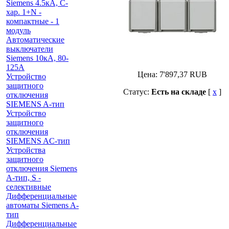
Siemens 4.5кА, C-
хар. 1+N -
компактные - 1
модуль
Автоматические
выключатели
Siemens 10кА, 80-
125A
Цена:
7'897,37
RUB
Устройство
защитного
Статус:
Есть на складе
[
x
]
отключения
SIEMENS A-тип
Устройство
защитного
отключения
SIEMENS AС-тип
Устройства
защитного
отключения Siemens
A-тип, S -
селективные
Дифференциальные
автоматы Siemens A-
тип
Дифференциальные