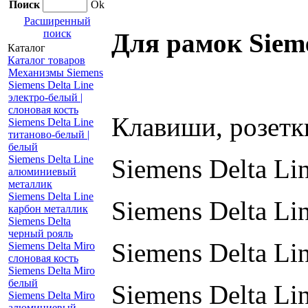
Поиск
Ok
Расширенный
поиск
Для рамок Siem
Каталог
Каталог товаров
Механизмы Siemens
Siemens Delta Line
электро-белый |
слоновая кость
Клавиши, розетки
Siemens Delta Line
титаново-белый |
белый
Siemens Delta Line
Siemens Delta Li
алюминиевый
металлик
Siemens Delta Line
Siemens Delta L
карбон металлик
Siemens Delta
черный рояль
Siemens Delta L
Siemens Delta Miro
слоновая кость
Siemens Delta Miro
белый
Siemens Delta L
Siemens Delta Miro
алюминиевый