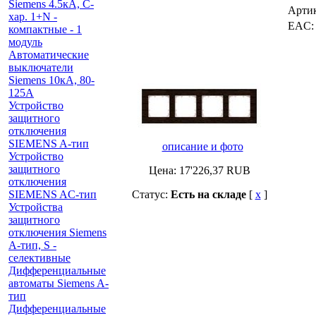
Siemens 4.5кА, C-
Арти
хар. 1+N -
EAC
компактные - 1
модуль
Автоматические
выключатели
Siemens 10кА, 80-
125A
Устройство
защитного
отключения
SIEMENS A-тип
описание и фото
Устройство
защитного
Цена:
17'226,37
RUB
отключения
SIEMENS AС-тип
Статус:
Есть на складе
[
x
]
Устройства
защитного
отключения Siemens
A-тип, S -
селективные
Дифференциальные
автоматы Siemens A-
тип
Дифференциальные