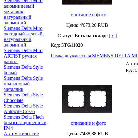
Siemens Delta Miro
алюминиевый
металлик,
описание и фото
натуральный
алюминий
Цена:
4'673,26
RUB
Siemens Delta Miro
оксидный желтый,
Статус:
Есть на складе
[
x
]
натуральный
алюминий
Код:
5TG11020
Siemens Delta Miro
Рамка двухместная SIEMENS DELTA MI
ARTIST ручная
работа
Арти
Siemens Delta Style
EAC
белый
Siemens Delta Style
платиновый
металлик
Siemens Delta Style
Chocolate
Siemens Delta Style
Antracite Cosso
Siemens Delta Flach
брызгозащищенный,
описание и фото
IP44
Автоматические
Цена:
7'488,88
RUB