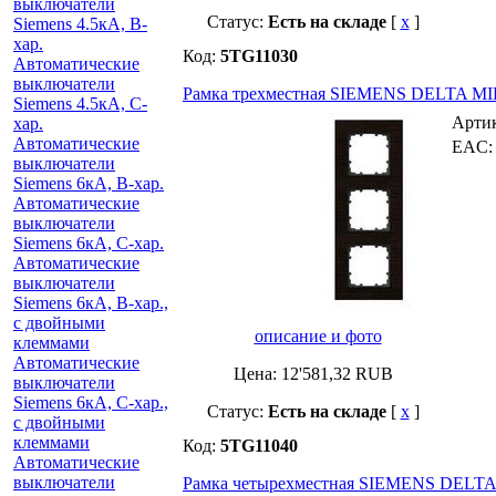
выключатели
Статус:
Есть на складе
[
x
]
Siemens 4.5кА, B-
хар.
Код:
5TG11030
Автоматические
выключатели
Рамка трехместная SIEMENS DELTA MI
Siemens 4.5кА, C-
Арти
хар.
Автоматические
EAC
выключатели
Siemens 6кА, B-хар.
Автоматические
выключатели
Siemens 6кА, С-хар.
Автоматические
выключатели
Siemens 6кА, B-хар.,
с двойными
описание и фото
клеммами
Автоматические
Цена:
12'581,32
RUB
выключатели
Siemens 6кА, C-хар.,
Статус:
Есть на складе
[
x
]
с двойными
клеммами
Код:
5TG11040
Автоматические
выключатели
Рамка четырехместная SIEMENS DELTA