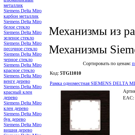
металлик
Siemens Delta Miro
карбон металлик
Siemens Delta Miro
белое стекло
Механизмы из ра
Siemens Delta Miro
зеленое стекло
Siemens Delta Miro
Механизмы Siem
песочное стекло
Siemens Delta Miro
черное стекло
Cортировать по ценам:
п
Siemens Delta Miro
красное стекло
Код:
5TG11010
Siemens Delta Miro
венге дерево
Рамка одноместная SIEMENS DELTA MI
Siemens Delta Miro
Арти
красный клен
дерево
EAC
Siemens Delta Miro
клен дерево
Siemens Delta Miro
бук дерево
Siemens Delta Miro
вишня дерево