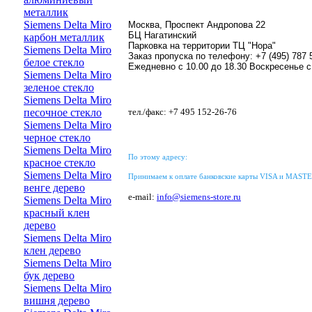
металлик
Siemens Delta Miro
Москва, Проспект Андропова 22
БЦ Нагатинский
карбон металлик
Парковка на территории ТЦ "Нора"
Siemens Delta Miro
Заказ пропуска по телефону: +7 (495) 787 
белое стекло
Ежедневно с 10.00 до 18.30 Воскресенье с 
Siemens Delta Miro
зеленое стекло
Siemens Delta Miro
песочное стекло
тел./факс:
+7 495 152-26-76
Siemens Delta Miro
черное стекло
Siemens Delta Miro
По этому адресу:
красное стекло
Siemens Delta Miro
Принимаем к оплате банковские карты VISA и MAST
венге дерево
e-mail:
info@siemens-store.ru
Siemens Delta Miro
красный клен
дерево
Siemens Delta Miro
клен дерево
Siemens Delta Miro
бук дерево
Siemens Delta Miro
вишня дерево