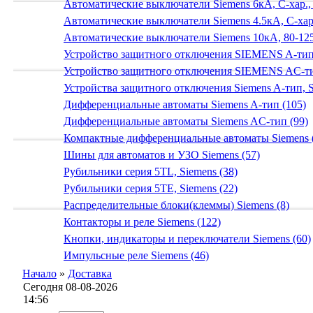
Автоматические выключатели Siemens 6кА, C-хар.,
Автоматические выключатели Siemens 4.5кА, C-хар.
Автоматические выключатели Siemens 10кА, 80-125
Устройство защитного отключения SIEMENS A-тип
Устройство защитного отключения SIEMENS AС-ти
Устройства защитного отключения Siemens A-тип, S
Дифференциальные автоматы Siemens A-тип (105)
Дифференциальные автоматы Siemens AС-тип (99)
Компактные дифференциальные автоматы Siemens 
Шины для автоматов и УЗО Siemens (57)
Рубильники серия 5TL, Siemens (38)
Рубильники серия 5TE, Siemens (22)
Распределительные блоки(клеммы) Siemens (8)
Контакторы и реле Siemens (122)
Кнопки, индикаторы и переключатели Siemens (60)
Импульсные реле Siemens (46)
Начало
»
Доставка
Сегодня 08-08-2026
14:56