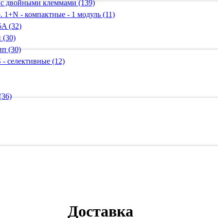
 с двойными клеммами (139)
 1+N - компактные - 1 модуль (11)
A (32)
 (30)
п (30)
 - селективные (12)
(36)
Доставка