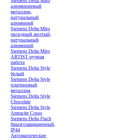
Siemens Delta Miro
алюминиевый
металлик,
натуральный
алюминий
Siemens Delta Miro
оксидный желтый,
натуральный
алюминий
Siemens Delta Miro
ARTIST ручная
работа
Siemens Delta Style
белый
Siemens Delta Style
платиновый
металлик
Siemens Delta Style
Chocolate
Siemens Delta Style
Antracite Cosso
Siemens Delta Flach
брызгозащищенный,
IP44
Автоматические