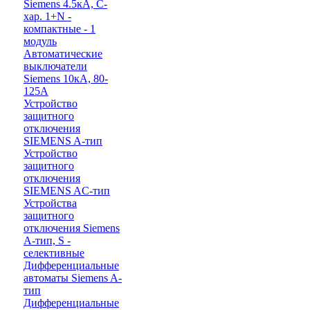
Siemens 4.5кА, C-
хар. 1+N -
компактные - 1
модуль
Автоматические
выключатели
Siemens 10кА, 80-
125A
Устройство
защитного
отключения
SIEMENS A-тип
Устройство
защитного
отключения
SIEMENS AС-тип
Устройства
защитного
отключения Siemens
A-тип, S -
селективные
Дифференциальные
автоматы Siemens A-
тип
Дифференциальные