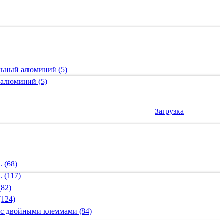
альный алюминий (5)
 алюминий (5)
|
Загрузка
 (68)
 (117)
(82)
(124)
 с двойными клеммами (84)