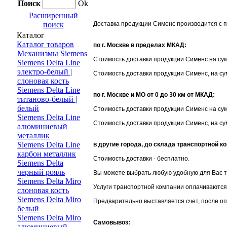
Поиск
Ok
Расширенный
поиск
Доставка продукции Сименс производится с п
Каталог
Каталог товаров
по г. Москве в пределах МКАД:
Механизмы Siemens
Стоимость доставки продукции Сименс на сум
Siemens Delta Line
электро-белый |
Стоимость доставки продукции Сименс, на су
слоновая кость
Siemens Delta Line
по г. Москве и МО от 0 до 30 км от МКАД:
титаново-белый |
белый
Стоимость доставки продукции Сименс на сум
Siemens Delta Line
Стоимость доставки продукции Сименс, на су
алюминиевый
металлик
Siemens Delta Line
в другие города, до склада транспортной ко
карбон металлик
Стоимость доставки - бесплатно.
Siemens Delta
черный рояль
Вы можете выбрать любую удобную для Вас т
Siemens Delta Miro
Услуги транспортной компании оплачиваются
слоновая кость
Siemens Delta Miro
Предварительно выставляется счет, после оп
белый
Siemens Delta Miro
Самовывоз:
алюминиевый