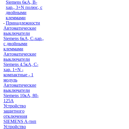
Siemens 6кА, B-
хар., 3+N полюс, с
двойными
клеммами
-
Принадлежности
Автоматические
выключатели
Siemens 6кА, C-хар.,
с двойными
клеммами
Автоматические
выключатели
Siemens 4.5кА, C-
хар. 1+N -
компактные - 1
модуль
Автоматические
выключатели
Siemens 10кА, 80-
125A
Устройство
защитного
отключения
SIEMENS A-тип
Устройство