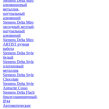
Siemens Delta Miro
алюминиевый
металлик,
натуральный
алюминий
Siemens Delta Miro
оксидный желтый,
натуральный
алюминий
Siemens Delta Miro
ARTIST ручная
работа
Siemens Delta Style
белый
Siemens Delta Style
платиновый
металлик
Siemens Delta Style
Chocolate
Siemens Delta Style
Antracite Cosso
Siemens Delta Flach
брызгозащищенный,
IP44
Автоматические