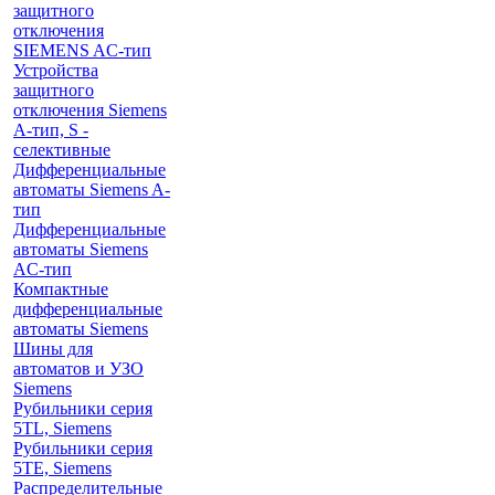
защитного
отключения
SIEMENS AС-тип
Устройства
защитного
отключения Siemens
A-тип, S -
селективные
Дифференциальные
автоматы Siemens A-
тип
Дифференциальные
автоматы Siemens
AС-тип
Компактные
дифференциальные
автоматы Siemens
Шины для
автоматов и УЗО
Siemens
Рубильники серия
5TL, Siemens
Рубильники серия
5TE, Siemens
Распределительные