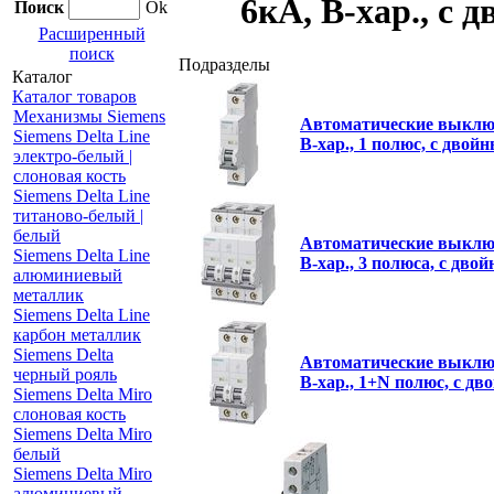
6кА, B-хар., с
Поиск
Ok
Расширенный
поиск
Подразделы
Каталог
Каталог товаров
Механизмы Siemens
Автоматические выключ
Siemens Delta Line
B-хар., 1 полюс, с дво
электро-белый |
слоновая кость
Siemens Delta Line
титаново-белый |
белый
Автоматические выключ
Siemens Delta Line
B-хар., 3 полюса, с дв
алюминиевый
металлик
Siemens Delta Line
карбон металлик
Siemens Delta
Автоматические выключ
черный рояль
B-хар., 1+N полюс, с 
Siemens Delta Miro
слоновая кость
Siemens Delta Miro
белый
Siemens Delta Miro
алюминиевый