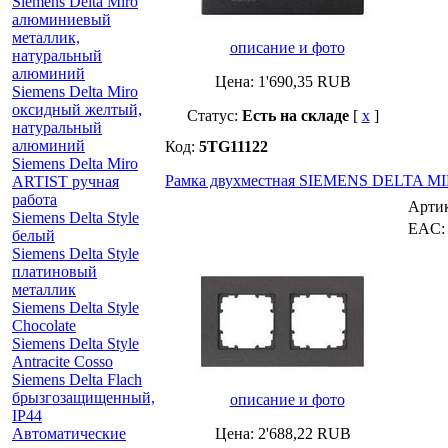
Siemens Delta Miro
алюминиевый
металлик,
описание и фото
натуральный
алюминий
Цена:
1'690,35
RUB
Siemens Delta Miro
оксидный желтый,
Статус:
Есть на складе
[
x
]
натуральный
алюминий
Код:
5TG11122
Siemens Delta Miro
Рамка двухместная SIEMENS DELTA MI
ARTIST ручная
работа
Арти
Siemens Delta Style
EAC
белый
Siemens Delta Style
платиновый
металлик
Siemens Delta Style
Chocolate
Siemens Delta Style
Antracite Cosso
Siemens Delta Flach
брызгозащищенный,
описание и фото
IP44
Автоматические
Цена:
2'688,22
RUB