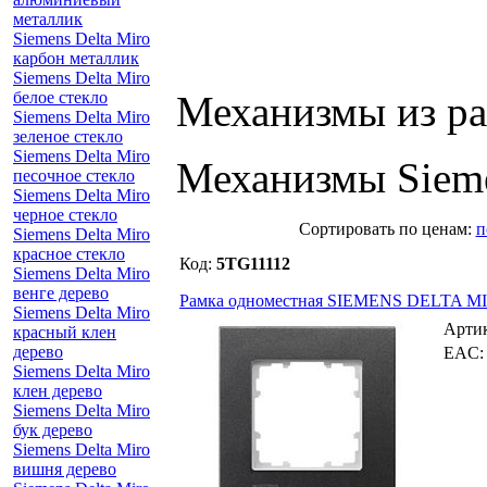
металлик
Siemens Delta Miro
карбон металлик
Siemens Delta Miro
белое стекло
Механизмы из ра
Siemens Delta Miro
зеленое стекло
Siemens Delta Miro
Механизмы Siem
песочное стекло
Siemens Delta Miro
черное стекло
Cортировать по ценам:
п
Siemens Delta Miro
красное стекло
Код:
5TG11112
Siemens Delta Miro
венге дерево
Рамка одноместная SIEMENS DELTA MI
Siemens Delta Miro
Арти
красный клен
дерево
EAC
Siemens Delta Miro
клен дерево
Siemens Delta Miro
бук дерево
Siemens Delta Miro
вишня дерево