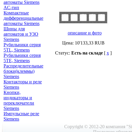
автоматы Siemens
AС-тип
Компактные
дифференциальные
автоматы Siemens
Шины для
описание и фото
автоматов и УЗО
Siemens
Цена:
10'133,33
RUB
Рубильники серия
5TL, Siemens
Статус:
Есть на складе
[
x
]
Рубильники серия
5TE, Siemens
Распределительные
блоки(клеммы)
Siemens
Контакторы и реле
Siemens
Кнопки,
индикаторы и
переключатели
Siemens
Импульсные реле
Siemens
Copyright © 2012-20 компания "Si
Последнее обновле