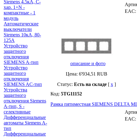
Siemens 4.5кА, C-
Арти
хар. 1+N -
EAC
компактные - 1
модуль
Автоматические
выключатели
Siemens 10кА, 80-
125A
Устройство
защитного
отключения
SIEMENS A-тип
описание и фото
Устройство
защитного
Цена:
6'934,51
RUB
отключения
SIEMENS AС-тип
Статус:
Есть на складе
[
x
]
Устройства
Код:
5TG11152
защитного
отключения Siemens
Рамка пятиместная SIEMENS DELTA MI
A-тип, S -
селективные
Арти
Дифференциальные
EAC
автоматы Siemens A-
тип
Дифференциальные