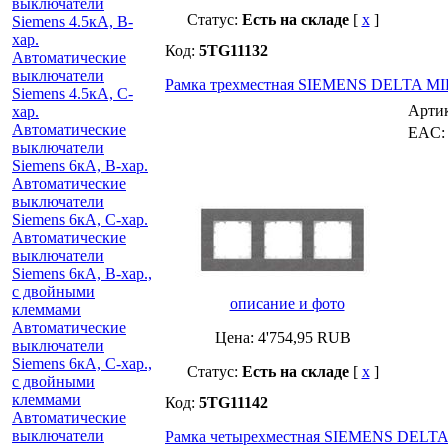
выключатели
Статус:
Есть на складе
[
x
]
Siemens 4.5кА, B-
хар.
Код:
5TG11132
Автоматические
выключатели
Рамка трехместная SIEMENS DELTA MI
Siemens 4.5кА, C-
Арти
хар.
Автоматические
EAC
выключатели
Siemens 6кА, B-хар.
Автоматические
выключатели
Siemens 6кА, С-хар.
Автоматические
выключатели
Siemens 6кА, B-хар.,
с двойными
описание и фото
клеммами
Автоматические
Цена:
4'754,95
RUB
выключатели
Siemens 6кА, C-хар.,
Статус:
Есть на складе
[
x
]
с двойными
клеммами
Код:
5TG11142
Автоматические
выключатели
Рамка четырехместная SIEMENS DELTA