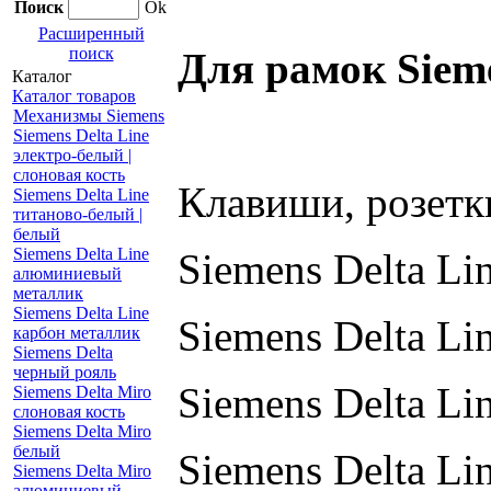
Поиск
Ok
Расширенный
поиск
Для рамок Siem
Каталог
Каталог товаров
Механизмы Siemens
Siemens Delta Line
электро-белый |
слоновая кость
Клавиши, розетки
Siemens Delta Line
титаново-белый |
белый
Siemens Delta Line
Siemens Delta Li
алюминиевый
металлик
Siemens Delta Line
Siemens Delta L
карбон металлик
Siemens Delta
черный рояль
Siemens Delta L
Siemens Delta Miro
слоновая кость
Siemens Delta Miro
белый
Siemens Delta L
Siemens Delta Miro
алюминиевый