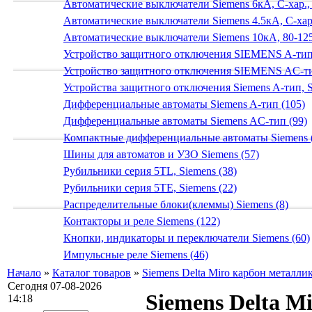
Автоматические выключатели Siemens 6кА, C-хар.,
Автоматические выключатели Siemens 4.5кА, C-хар.
Автоматические выключатели Siemens 10кА, 80-125
Устройство защитного отключения SIEMENS A-тип
Устройство защитного отключения SIEMENS AС-ти
Устройства защитного отключения Siemens A-тип, S
Дифференциальные автоматы Siemens A-тип (105)
Дифференциальные автоматы Siemens AС-тип (99)
Компактные дифференциальные автоматы Siemens 
Шины для автоматов и УЗО Siemens (57)
Рубильники серия 5TL, Siemens (38)
Рубильники серия 5TE, Siemens (22)
Распределительные блоки(клеммы) Siemens (8)
Контакторы и реле Siemens (122)
Кнопки, индикаторы и переключатели Siemens (60)
Импульсные реле Siemens (46)
Начало
»
Каталог товаров
»
Siemens Delta Miro карбон металли
Сегодня 07-08-2026
Siemens Delta M
14:18