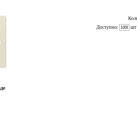
Кол
Доступно:
шт 
аде