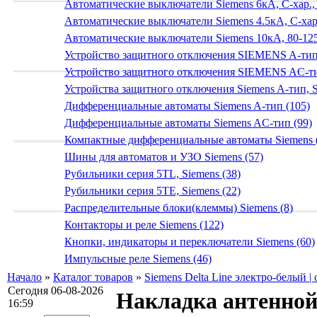
Автоматические выключатели Siemens 6кА, C-хар.,
Автоматические выключатели Siemens 4.5кА, C-хар.
Автоматические выключатели Siemens 10кА, 80-125
Устройство защитного отключения SIEMENS A-тип
Устройство защитного отключения SIEMENS AС-ти
Устройства защитного отключения Siemens A-тип, S
Дифференциальные автоматы Siemens A-тип (105)
Дифференциальные автоматы Siemens AС-тип (99)
Компактные дифференциальные автоматы Siemens 
Шины для автоматов и УЗО Siemens (57)
Рубильники серия 5TL, Siemens (38)
Рубильники серия 5TE, Siemens (22)
Распределительные блоки(клеммы) Siemens (8)
Контакторы и реле Siemens (122)
Кнопки, индикаторы и переключатели Siemens (60)
Импульсные реле Siemens (46)
Начало
»
Каталог товаров
»
Siemens Delta Line электро-белый |
Сегодня 06-08-2026
Накладка антенной
16:59