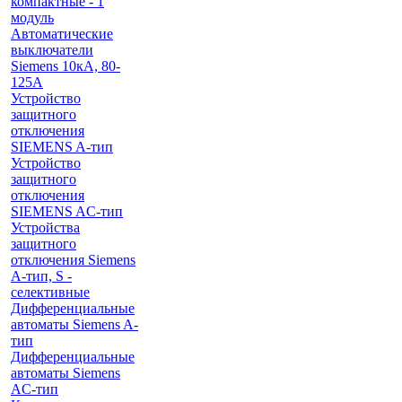
компактные - 1
модуль
Автоматические
выключатели
Siemens 10кА, 80-
125A
Устройство
защитного
отключения
SIEMENS A-тип
Устройство
защитного
отключения
SIEMENS AС-тип
Устройства
защитного
отключения Siemens
A-тип, S -
селективные
Дифференциальные
автоматы Siemens A-
тип
Дифференциальные
автоматы Siemens
AС-тип