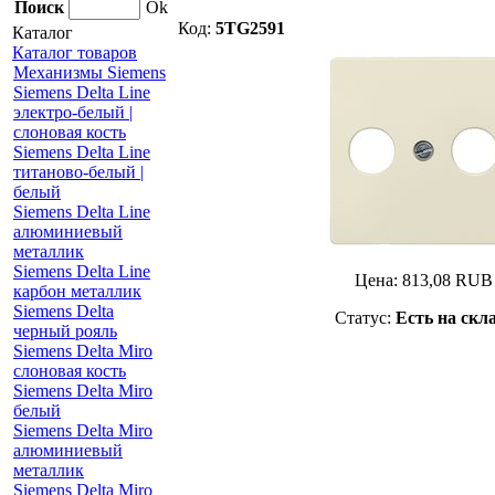
Поиск
Ok
Код:
5TG2591
Каталог
Каталог товаров
Механизмы Siemens
Siemens Delta Line
электро-белый |
слоновая кость
Siemens Delta Line
титаново-белый |
белый
Siemens Delta Line
алюминиевый
металлик
Siemens Delta Line
Цена:
813,08
RUB
карбон металлик
Siemens Delta
Статус:
Есть на скл
черный рояль
Siemens Delta Miro
слоновая кость
Siemens Delta Miro
белый
Siemens Delta Miro
алюминиевый
металлик
Siemens Delta Miro