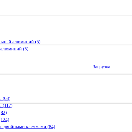
альный алюминий (5)
 алюминий (5)
|
Загрузка
 (68)
 (117)
(82)
(124)
 с двойными клеммами (84)