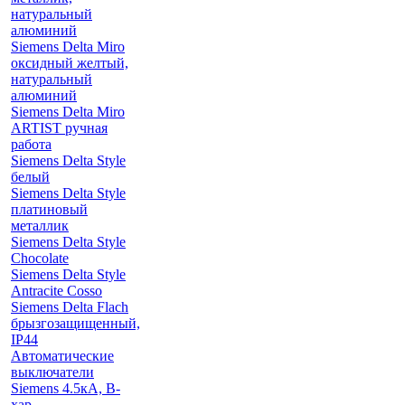
натуральный
алюминий
Siemens Delta Miro
оксидный желтый,
натуральный
алюминий
Siemens Delta Miro
ARTIST ручная
работа
Siemens Delta Style
белый
Siemens Delta Style
платиновый
металлик
Siemens Delta Style
Chocolate
Siemens Delta Style
Antracite Cosso
Siemens Delta Flach
брызгозащищенный,
IP44
Автоматические
выключатели
Siemens 4.5кА, B-
хар.