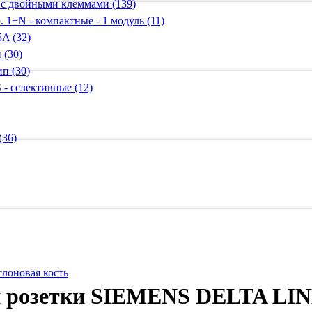
 с двойными клеммами (139)
 1+N - компактные - 1 модуль (11)
A (32)
 (30)
п (30)
 - селективные (12)
(36)
 слоновая кость
 розетки SIEMENS DELTA LINE