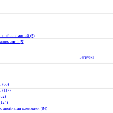
альный алюминий (5)
 алюминий (5)
|
Загрузка
 (68)
 (117)
(82)
(124)
 с двойными клеммами (84)