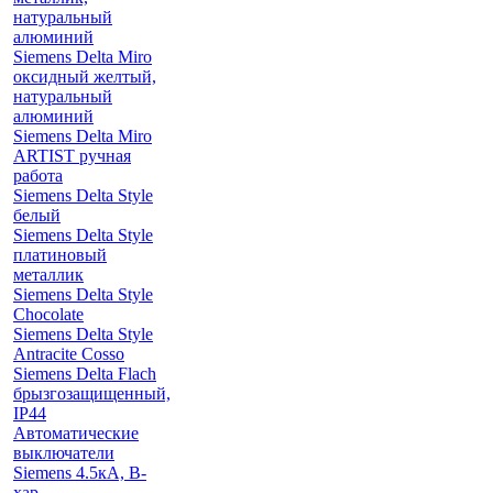
натуральный
алюминий
Siemens Delta Miro
оксидный желтый,
натуральный
алюминий
Siemens Delta Miro
ARTIST ручная
работа
Siemens Delta Style
белый
Siemens Delta Style
платиновый
металлик
Siemens Delta Style
Chocolate
Siemens Delta Style
Antracite Cosso
Siemens Delta Flach
брызгозащищенный,
IP44
Автоматические
выключатели
Siemens 4.5кА, B-
хар.