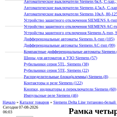
Автоматические выключатели Siemens 6кА, C-хар.,
Автоматические выключатели Siemens 4.5кА, C-хар.
Автоматические выключатели Siemens 10кА, 80-125
Устройство защитного отключения SIEMENS A-тип
Устройство защитного отключения SIEMENS AС-ти
Устройства защитного отключения Siemens A-тип, S
Дифференциальные автоматы Siemens A-тип (105)
Дифференциальные автоматы Siemens AС-тип (99)
Компактные дифференциальные автоматы Siemens 
Шины для автоматов и УЗО Siemens (57)
Рубильники серия 5TL, Siemens (38)
Рубильники серия 5TE, Siemens (22)
Распределительные блоки(клеммы) Siemens (8)
Контакторы и реле Siemens (122)
Кнопки, индикаторы и переключатели Siemens (60)
Импульсные реле Siemens (46)
Начало
»
Каталог товаров
»
Siemens Delta Line титаново-белый 
Сегодня 07-08-2026
Рамка четы
06:03