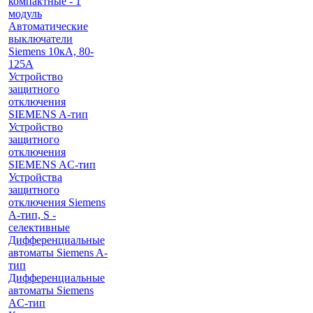
компактные - 1
модуль
Автоматические
выключатели
Siemens 10кА, 80-
125A
Устройство
защитного
отключения
SIEMENS A-тип
Устройство
защитного
отключения
SIEMENS AС-тип
Устройства
защитного
отключения Siemens
A-тип, S -
селективные
Дифференциальные
автоматы Siemens A-
тип
Дифференциальные
автоматы Siemens
AС-тип