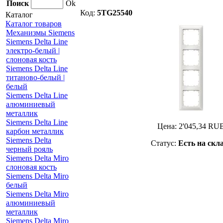
Поиск
Ok
Код:
5TG25540
Каталог
Каталог товаров
Механизмы Siemens
Siemens Delta Line
электро-белый |
слоновая кость
Siemens Delta Line
титаново-белый |
белый
Siemens Delta Line
алюминиевый
металлик
Siemens Delta Line
Цена:
2'045,34
RU
карбон металлик
Siemens Delta
Статус:
Есть на скл
черный рояль
Siemens Delta Miro
слоновая кость
Siemens Delta Miro
белый
Siemens Delta Miro
алюминиевый
металлик
Siemens Delta Miro