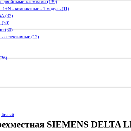
 с двойными клеммами (139)
 1+N - компактные - 1 модуль (11)
A (32)
 (30)
п (30)
 - селективные (12)
(36)
| белый
рехместная SIEMENS DELTA L