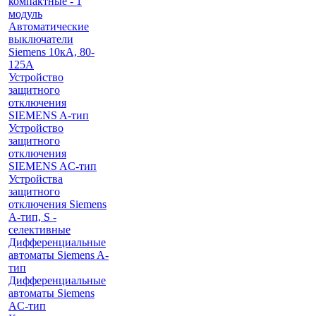
компактные - 1
модуль
Автоматические
выключатели
Siemens 10кА, 80-
125A
Устройство
защитного
отключения
SIEMENS A-тип
Устройство
защитного
отключения
SIEMENS AС-тип
Устройства
защитного
отключения Siemens
A-тип, S -
селективные
Дифференциальные
автоматы Siemens A-
тип
Дифференциальные
автоматы Siemens
AС-тип