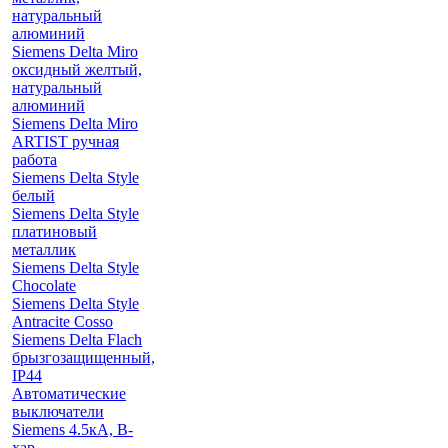
натуральный
алюминий
Siemens Delta Miro
оксидный желтый,
натуральный
алюминий
Siemens Delta Miro
ARTIST ручная
работа
Siemens Delta Style
белый
Siemens Delta Style
платиновый
металлик
Siemens Delta Style
Chocolate
Siemens Delta Style
Antracite Cosso
Siemens Delta Flach
брызгозащищенный,
IP44
Автоматические
выключатели
Siemens 4.5кА, B-
хар.