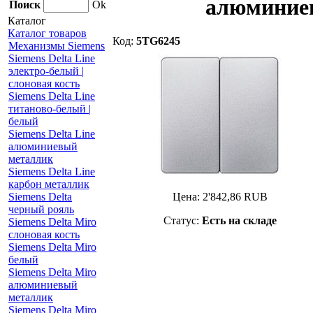
алюминие
Поиск
Ok
Каталог
Каталог товаров
Код:
5TG6245
Механизмы Siemens
Siemens Delta Line
электро-белый |
слоновая кость
Siemens Delta Line
титаново-белый |
белый
Siemens Delta Line
алюминиевый
металлик
Siemens Delta Line
карбон металлик
Siemens Delta
Цена:
2'842,86
RUB
черный рояль
Статус:
Есть на складе
Siemens Delta Miro
слоновая кость
Siemens Delta Miro
белый
Siemens Delta Miro
алюминиевый
металлик
Siemens Delta Miro