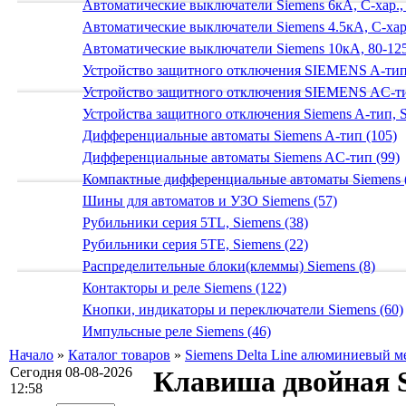
Автоматические выключатели Siemens 6кА, C-хар.,
Автоматические выключатели Siemens 4.5кА, C-хар.
Автоматические выключатели Siemens 10кА, 80-125
Устройство защитного отключения SIEMENS A-тип
Устройство защитного отключения SIEMENS AС-ти
Устройства защитного отключения Siemens A-тип, S
Дифференциальные автоматы Siemens A-тип (105)
Дифференциальные автоматы Siemens AС-тип (99)
Компактные дифференциальные автоматы Siemens 
Шины для автоматов и УЗО Siemens (57)
Рубильники серия 5TL, Siemens (38)
Рубильники серия 5TE, Siemens (22)
Распределительные блоки(клеммы) Siemens (8)
Контакторы и реле Siemens (122)
Кнопки, индикаторы и переключатели Siemens (60)
Импульсные реле Siemens (46)
Начало
»
Каталог товаров
»
Siemens Delta Line алюминиевый м
Сегодня 08-08-2026
Клавиша двойная
12:58