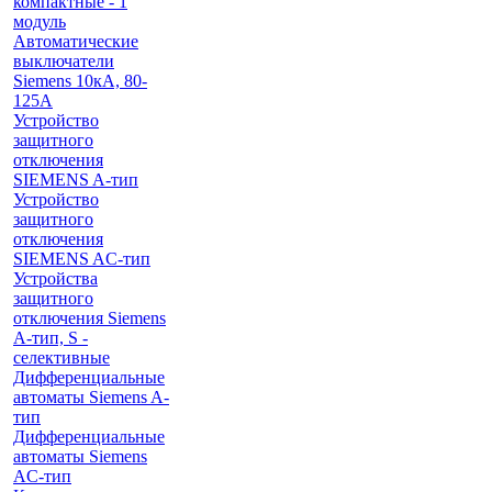
компактные - 1
модуль
Автоматические
выключатели
Siemens 10кА, 80-
125A
Устройство
защитного
отключения
SIEMENS A-тип
Устройство
защитного
отключения
SIEMENS AС-тип
Устройства
защитного
отключения Siemens
A-тип, S -
селективные
Дифференциальные
автоматы Siemens A-
тип
Дифференциальные
автоматы Siemens
AС-тип