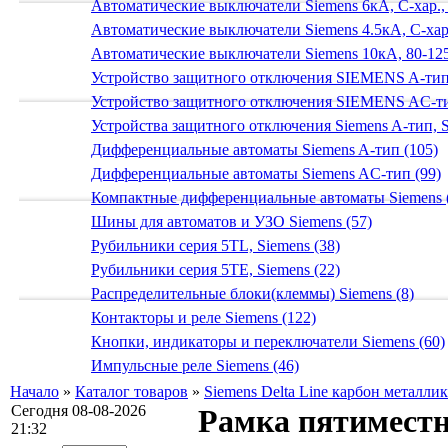
Автоматические выключатели Siemens 6кА, C-хар.,
Автоматические выключатели Siemens 4.5кА, C-хар.
Автоматические выключатели Siemens 10кА, 80-125
Устройство защитного отключения SIEMENS A-тип
Устройство защитного отключения SIEMENS AС-ти
Устройства защитного отключения Siemens A-тип, S
Дифференциальные автоматы Siemens A-тип (105)
Дифференциальные автоматы Siemens AС-тип (99)
Компактные дифференциальные автоматы Siemens 
Шины для автоматов и УЗО Siemens (57)
Рубильники серия 5TL, Siemens (38)
Рубильники серия 5TE, Siemens (22)
Распределительные блоки(клеммы) Siemens (8)
Контакторы и реле Siemens (122)
Кнопки, индикаторы и переключатели Siemens (60)
Импульсные реле Siemens (46)
Начало
»
Каталог товаров
»
Siemens Delta Line карбон металлик
Сегодня 08-08-2026
Рамка пятимест
21:32