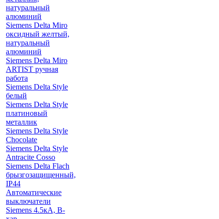
натуральный
алюминий
Siemens Delta Miro
оксидный желтый,
натуральный
алюминий
Siemens Delta Miro
ARTIST ручная
работа
Siemens Delta Style
белый
Siemens Delta Style
платиновый
металлик
Siemens Delta Style
Chocolate
Siemens Delta Style
Antracite Cosso
Siemens Delta Flach
брызгозащищенный,
IP44
Автоматические
выключатели
Siemens 4.5кА, B-
хар.