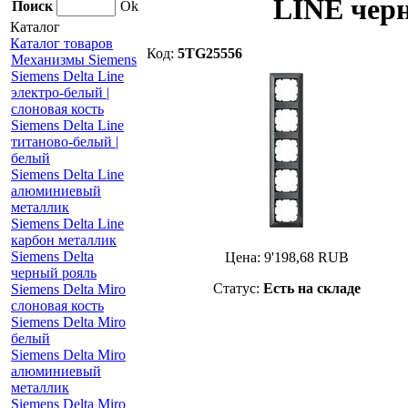
LINE чер
Поиск
Ok
Каталог
Каталог товаров
Код:
5TG25556
Механизмы Siemens
Siemens Delta Line
электро-белый |
слоновая кость
Siemens Delta Line
титаново-белый |
белый
Siemens Delta Line
алюминиевый
металлик
Siemens Delta Line
карбон металлик
Siemens Delta
Цена:
9'198,68
RUB
черный рояль
Статус:
Есть на складе
Siemens Delta Miro
слоновая кость
Siemens Delta Miro
белый
Siemens Delta Miro
алюминиевый
металлик
Siemens Delta Miro