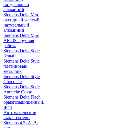
натуральный
алюминий
Siemens Delta Miro
оксидный желтый,
натуральный
алюминий
Siemens Delta Miro
ARTIST ручная
работа
Siemens Delta Style
белый
Siemens Delta Style
платиновый
металлик
Siemens Delta Style
Chocolate
Siemens Delta Style
Antracite Cosso
Siemens Delta Flach
брызгозащищенный,
IP44
Автоматические
выключатели
Siemens 4.5кА, B-
хар.