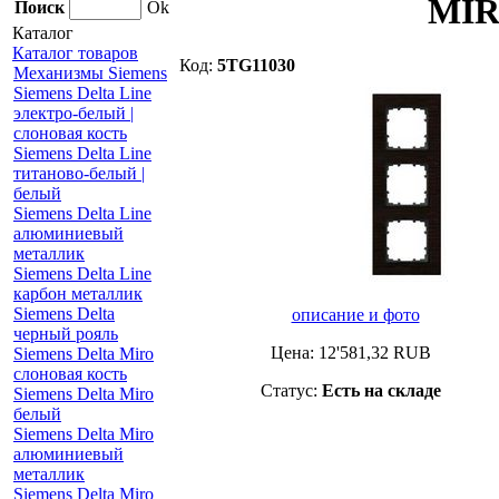
MIR
Поиск
Ok
Каталог
Каталог товаров
Код:
5TG11030
Механизмы Siemens
Siemens Delta Line
электро-белый |
слоновая кость
Siemens Delta Line
титаново-белый |
белый
Siemens Delta Line
алюминиевый
металлик
Siemens Delta Line
карбон металлик
Siemens Delta
описание и фото
черный рояль
Цена:
12'581,32
RUB
Siemens Delta Miro
слоновая кость
Статус:
Есть на складе
Siemens Delta Miro
белый
Siemens Delta Miro
алюминиевый
металлик
Siemens Delta Miro