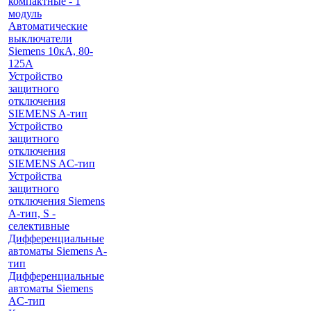
компактные - 1
модуль
Автоматические
выключатели
Siemens 10кА, 80-
125A
Устройство
защитного
отключения
SIEMENS A-тип
Устройство
защитного
отключения
SIEMENS AС-тип
Устройства
защитного
отключения Siemens
A-тип, S -
селективные
Дифференциальные
автоматы Siemens A-
тип
Дифференциальные
автоматы Siemens
AС-тип