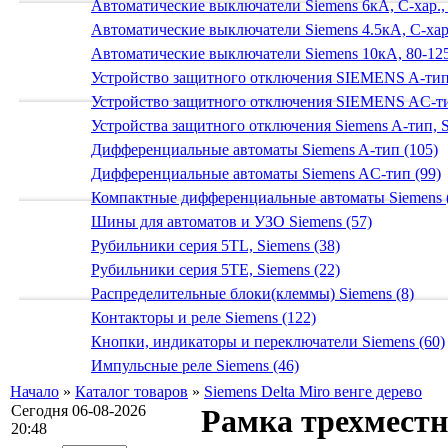
Автоматические выключатели Siemens 6кА, C-хар.,
Автоматические выключатели Siemens 4.5кА, C-хар.
Автоматические выключатели Siemens 10кА, 80-125
Устройство защитного отключения SIEMENS A-тип
Устройство защитного отключения SIEMENS AС-ти
Устройства защитного отключения Siemens A-тип, S
Дифференциальные автоматы Siemens A-тип (105)
Дифференциальные автоматы Siemens AС-тип (99)
Компактные дифференциальные автоматы Siemens 
Шины для автоматов и УЗО Siemens (57)
Рубильники серия 5TL, Siemens (38)
Рубильники серия 5TE, Siemens (22)
Распределительные блоки(клеммы) Siemens (8)
Контакторы и реле Siemens (122)
Кнопки, индикаторы и переключатели Siemens (60)
Импульсные реле Siemens (46)
Начало
»
Каталог товаров
»
Siemens Delta Miro венге дерево
Сегодня 06-08-2026
Рамка трехмест
20:48