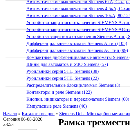
Автоматические выключатели Siemens 6кА, C-хар.,
Автоматические выключатели Siemens 4.5кА, C-хар.
Автоматические выключатели Siemens 10кА, 80-125
Устройство защитного отключения SIEMENS A-тип
Устройство защитного отключения SIEMENS AС-ти
Устройства защитного отключения Siemens A-тип, S
Дифференциальные автоматы Siemens A-тип (105)
Дифференциальные автоматы Siemens AС-тип (99)
Компактные дифференциальные автоматы Siemens 
Шины для автоматов и УЗО Siemens (57)
Рубильники серия 5TL, Siemens (38)
Рубильники серия 5TE, Siemens (22)
Распределительные блоки(клеммы) Siemens (8)
Контакторы и реле Siemens (122)
Кнопки, индикаторы и переключатели Siemens (60)
Импульсные реле Siemens (46)
Начало
»
Каталог товаров
»
Siemens Delta Miro карбон металли
Сегодня 06-08-2026
Рамка трехмест
23:53