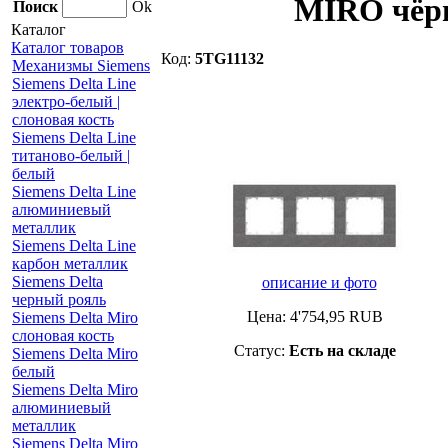
MIRO чёр
Поиск
Ok
Каталог
Каталог товаров
Код:
5TG11132
Механизмы Siemens
Siemens Delta Line
электро-белый |
слоновая кость
Siemens Delta Line
титаново-белый |
белый
Siemens Delta Line
алюминиевый
металлик
Siemens Delta Line
карбон металлик
Siemens Delta
описание и фото
черный рояль
Цена:
4'754,95
RUB
Siemens Delta Miro
слоновая кость
Статус:
Есть на складе
Siemens Delta Miro
белый
Siemens Delta Miro
алюминиевый
металлик
Siemens Delta Miro