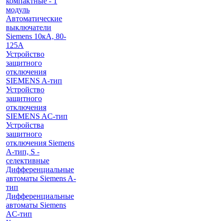
компактные - 1
модуль
Автоматические
выключатели
Siemens 10кА, 80-
125A
Устройство
защитного
отключения
SIEMENS A-тип
Устройство
защитного
отключения
SIEMENS AС-тип
Устройства
защитного
отключения Siemens
A-тип, S -
селективные
Дифференциальные
автоматы Siemens A-
тип
Дифференциальные
автоматы Siemens
AС-тип