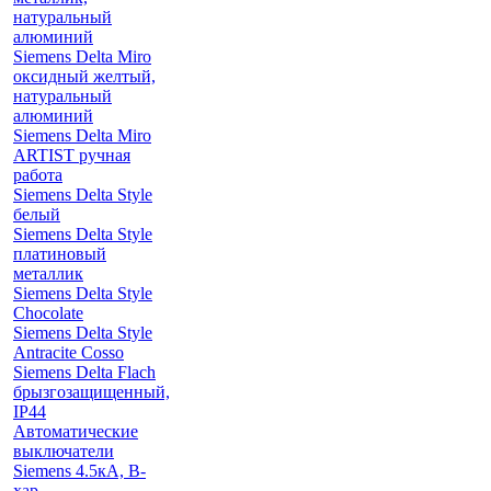
натуральный
алюминий
Siemens Delta Miro
оксидный желтый,
натуральный
алюминий
Siemens Delta Miro
ARTIST ручная
работа
Siemens Delta Style
белый
Siemens Delta Style
платиновый
металлик
Siemens Delta Style
Chocolate
Siemens Delta Style
Antracite Cosso
Siemens Delta Flach
брызгозащищенный,
IP44
Автоматические
выключатели
Siemens 4.5кА, B-
хар.