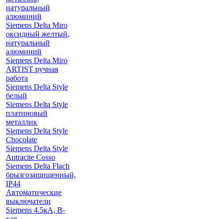
натуральный
алюминий
Siemens Delta Miro
оксидный желтый,
натуральный
алюминий
Siemens Delta Miro
ARTIST ручная
работа
Siemens Delta Style
белый
Siemens Delta Style
платиновый
металлик
Siemens Delta Style
Chocolate
Siemens Delta Style
Antracite Cosso
Siemens Delta Flach
брызгозащищенный,
IP44
Автоматические
выключатели
Siemens 4.5кА, B-
хар.