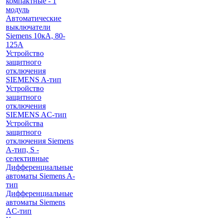
компактные - 1
модуль
Автоматические
выключатели
Siemens 10кА, 80-
125A
Устройство
защитного
отключения
SIEMENS A-тип
Устройство
защитного
отключения
SIEMENS AС-тип
Устройства
защитного
отключения Siemens
A-тип, S -
селективные
Дифференциальные
автоматы Siemens A-
тип
Дифференциальные
автоматы Siemens
AС-тип