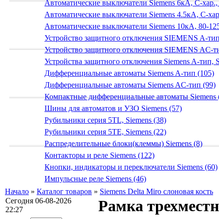
Автоматические выключатели Siemens 6кА, C-хар.,
Автоматические выключатели Siemens 4.5кА, C-хар.
Автоматические выключатели Siemens 10кА, 80-125
Устройство защитного отключения SIEMENS A-тип
Устройство защитного отключения SIEMENS AС-ти
Устройства защитного отключения Siemens A-тип, S
Дифференциальные автоматы Siemens A-тип (105)
Дифференциальные автоматы Siemens AС-тип (99)
Компактные дифференциальные автоматы Siemens 
Шины для автоматов и УЗО Siemens (57)
Рубильники серия 5TL, Siemens (38)
Рубильники серия 5TE, Siemens (22)
Распределительные блоки(клеммы) Siemens (8)
Контакторы и реле Siemens (122)
Кнопки, индикаторы и переключатели Siemens (60)
Импульсные реле Siemens (46)
Начало
»
Каталог товаров
»
Siemens Delta Miro слоновая кость
Сегодня 06-08-2026
Рамка трехмест
22:27