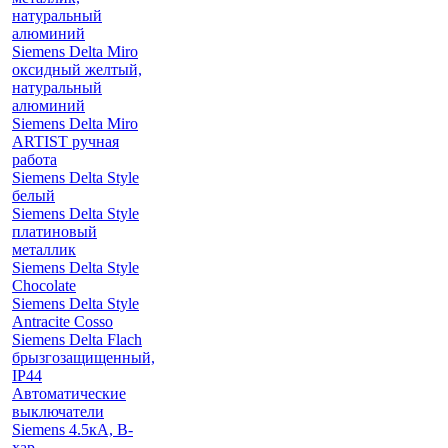
натуральный
алюминий
Siemens Delta Miro
оксидный желтый,
натуральный
алюминий
Siemens Delta Miro
ARTIST ручная
работа
Siemens Delta Style
белый
Siemens Delta Style
платиновый
металлик
Siemens Delta Style
Chocolate
Siemens Delta Style
Antracite Cosso
Siemens Delta Flach
брызгозащищенный,
IP44
Автоматические
выключатели
Siemens 4.5кА, B-
хар.