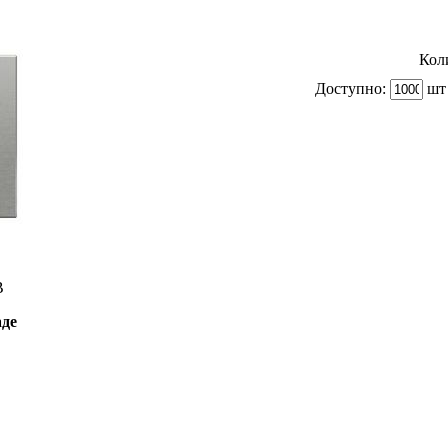
Кол
Доступно:
шт 
B
аде