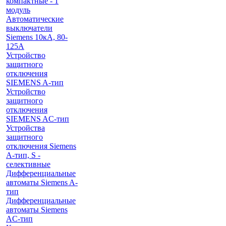
компактные - 1
модуль
Автоматические
выключатели
Siemens 10кА, 80-
125A
Устройство
защитного
отключения
SIEMENS A-тип
Устройство
защитного
отключения
SIEMENS AС-тип
Устройства
защитного
отключения Siemens
A-тип, S -
селективные
Дифференциальные
автоматы Siemens A-
тип
Дифференциальные
автоматы Siemens
AС-тип