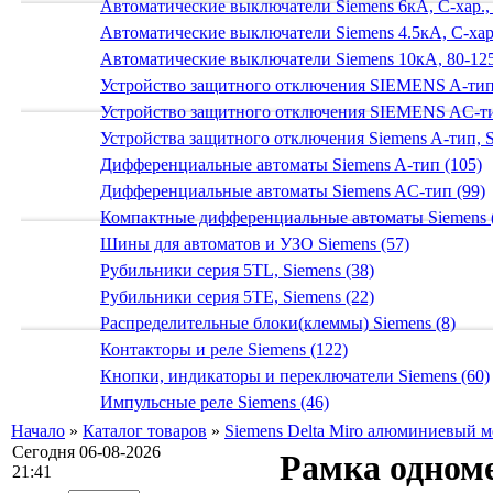
Автоматические выключатели Siemens 6кА, C-хар.,
Автоматические выключатели Siemens 4.5кА, C-хар.
Автоматические выключатели Siemens 10кА, 80-125
Устройство защитного отключения SIEMENS A-тип
Устройство защитного отключения SIEMENS AС-ти
Устройства защитного отключения Siemens A-тип, S
Дифференциальные автоматы Siemens A-тип (105)
Дифференциальные автоматы Siemens AС-тип (99)
Компактные дифференциальные автоматы Siemens 
Шины для автоматов и УЗО Siemens (57)
Рубильники серия 5TL, Siemens (38)
Рубильники серия 5TE, Siemens (22)
Распределительные блоки(клеммы) Siemens (8)
Контакторы и реле Siemens (122)
Кнопки, индикаторы и переключатели Siemens (60)
Импульсные реле Siemens (46)
Начало
»
Каталог товаров
»
Siemens Delta Miro алюминиевый 
Сегодня 06-08-2026
Рамка одно
21:41