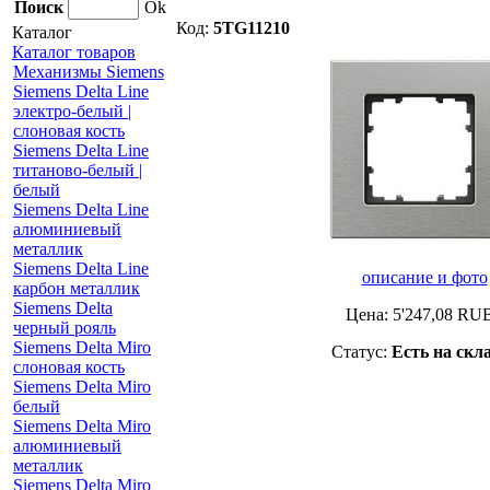
Поиск
Ok
Код:
5TG11210
Каталог
Каталог товаров
Механизмы Siemens
Siemens Delta Line
электро-белый |
слоновая кость
Siemens Delta Line
титаново-белый |
белый
Siemens Delta Line
алюминиевый
металлик
Siemens Delta Line
описание и фото
карбон металлик
Siemens Delta
Цена:
5'247,08
RU
черный рояль
Siemens Delta Miro
Статус:
Есть на скл
слоновая кость
Siemens Delta Miro
белый
Siemens Delta Miro
алюминиевый
металлик
Siemens Delta Miro