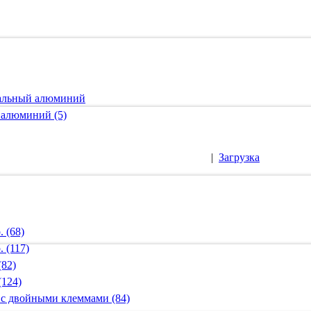
ральный алюминий
 алюминий (5)
|
Загрузка
 (68)
 (117)
(82)
(124)
 с двойными клеммами (84)