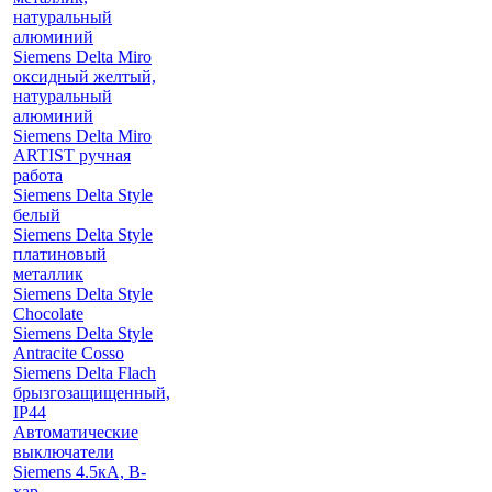
натуральный
алюминий
Siemens Delta Miro
оксидный желтый,
натуральный
алюминий
Siemens Delta Miro
ARTIST ручная
работа
Siemens Delta Style
белый
Siemens Delta Style
платиновый
металлик
Siemens Delta Style
Chocolate
Siemens Delta Style
Antracite Cosso
Siemens Delta Flach
брызгозащищенный,
IP44
Автоматические
выключатели
Siemens 4.5кА, B-
хар.