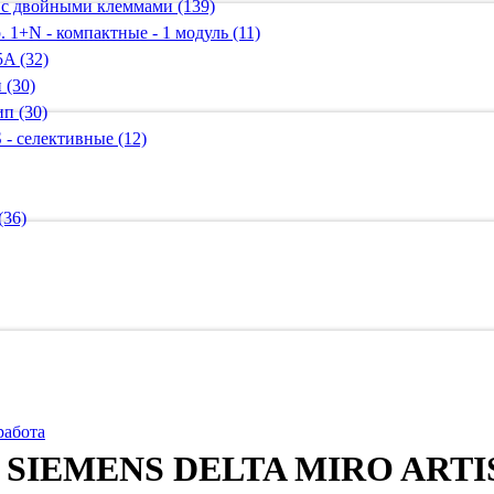
 с двойными клеммами (139)
 1+N - компактные - 1 модуль (11)
A (32)
 (30)
п (30)
 - селективные (12)
(36)
работа
я SIEMENS DELTA MIRO ARTIS