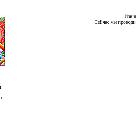
Извин
Сейчас мы проводим
B
т