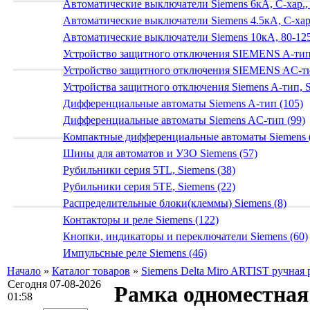
Автоматические выключатели Siemens 6кА, C-хар.,
Автоматические выключатели Siemens 4.5кА, C-хар.
Автоматические выключатели Siemens 10кА, 80-125
Устройство защитного отключения SIEMENS A-тип
Устройство защитного отключения SIEMENS AС-ти
Устройства защитного отключения Siemens A-тип, S
Дифференциальные автоматы Siemens A-тип (105)
Дифференциальные автоматы Siemens AС-тип (99)
Компактные дифференциальные автоматы Siemens 
Шины для автоматов и УЗО Siemens (57)
Рубильники серия 5TL, Siemens (38)
Рубильники серия 5TE, Siemens (22)
Распределительные блоки(клеммы) Siemens (8)
Контакторы и реле Siemens (122)
Кнопки, индикаторы и переключатели Siemens (60)
Импульсные реле Siemens (46)
Начало
»
Каталог товаров
»
Siemens Delta Miro ARTIST ручная 
Сегодня 07-08-2026
Рамка одноместна
01:58