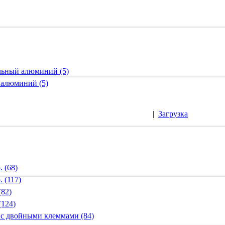
альный алюминий (5)
 алюминий (5)
|
Загрузка
 (68)
 (117)
(82)
(124)
 с двойными клеммами (84)