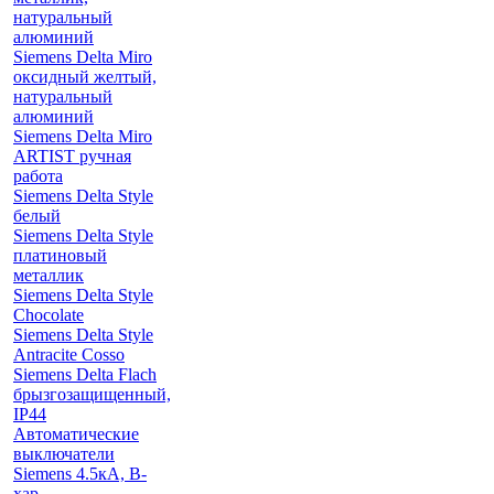
натуральный
алюминий
Siemens Delta Miro
оксидный желтый,
натуральный
алюминий
Siemens Delta Miro
ARTIST ручная
работа
Siemens Delta Style
белый
Siemens Delta Style
платиновый
металлик
Siemens Delta Style
Chocolate
Siemens Delta Style
Antracite Cosso
Siemens Delta Flach
брызгозащищенный,
IP44
Автоматические
выключатели
Siemens 4.5кА, B-
хар.