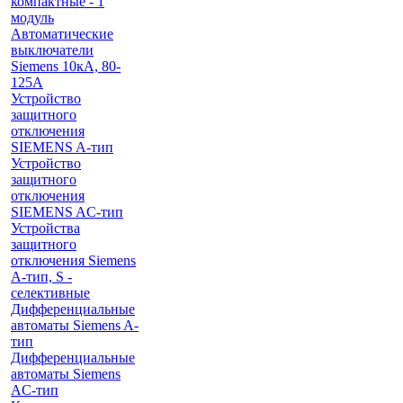
компактные - 1
модуль
Автоматические
выключатели
Siemens 10кА, 80-
125A
Устройство
защитного
отключения
SIEMENS A-тип
Устройство
защитного
отключения
SIEMENS AС-тип
Устройства
защитного
отключения Siemens
A-тип, S -
селективные
Дифференциальные
автоматы Siemens A-
тип
Дифференциальные
автоматы Siemens
AС-тип