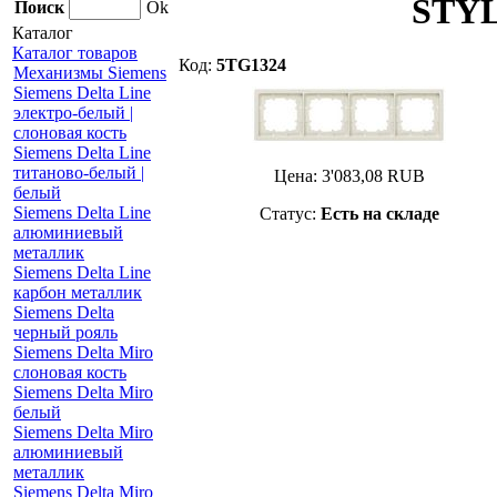
STYL
Поиск
Ok
Каталог
Каталог товаров
Код:
5TG1324
Механизмы Siemens
Siemens Delta Line
электро-белый |
слоновая кость
Siemens Delta Line
титаново-белый |
Цена:
3'083,08
RUB
белый
Siemens Delta Line
Статус:
Есть на складе
алюминиевый
металлик
Siemens Delta Line
карбон металлик
Siemens Delta
черный рояль
Siemens Delta Miro
слоновая кость
Siemens Delta Miro
белый
Siemens Delta Miro
алюминиевый
металлик
Siemens Delta Miro