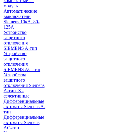
компактные - 1
модуль
Автоматические
выключатели
Siemens 10кА, 80-
125A
Устройство
защитного
отключения
SIEMENS A-тип
Устройство
защитного
отключения
SIEMENS AС-тип
Устройства
защитного
отключения Siemens
A-тип, S -
селективные
Дифференциальные
автоматы Siemens A-
тип
Дифференциальные
автоматы Siemens
AС-тип