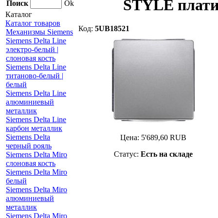
STYLE плати
Поиск
Ok
Каталог
Каталог товаров
Код:
5UB18521
Механизмы Siemens
Siemens Delta Line
электро-белый |
слоновая кость
Siemens Delta Line
титаново-белый |
белый
Siemens Delta Line
алюминиевый
металлик
Siemens Delta Line
карбон металлик
Siemens Delta
Цена:
5'689,60
RUB
черный рояль
Статус:
Есть на складе
Siemens Delta Miro
слоновая кость
Siemens Delta Miro
белый
Siemens Delta Miro
алюминиевый
металлик
Siemens Delta Miro