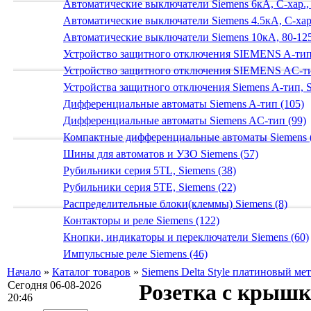
Автоматические выключатели Siemens 6кА, C-хар.,
Автоматические выключатели Siemens 4.5кА, C-хар.
Автоматические выключатели Siemens 10кА, 80-125
Устройство защитного отключения SIEMENS A-тип
Устройство защитного отключения SIEMENS AС-ти
Устройства защитного отключения Siemens A-тип, S
Дифференциальные автоматы Siemens A-тип (105)
Дифференциальные автоматы Siemens AС-тип (99)
Компактные дифференциальные автоматы Siemens 
Шины для автоматов и УЗО Siemens (57)
Рубильники серия 5TL, Siemens (38)
Рубильники серия 5TE, Siemens (22)
Распределительные блоки(клеммы) Siemens (8)
Контакторы и реле Siemens (122)
Кнопки, индикаторы и переключатели Siemens (60)
Импульсные реле Siemens (46)
Начало
»
Каталог товаров
»
Siemens Delta Style платиновый ме
Сегодня 06-08-2026
Розетка с крыш
20:46