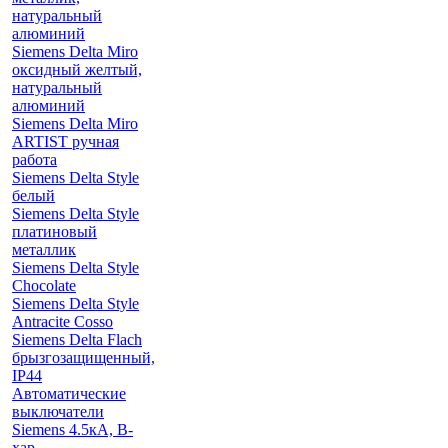
натуральный
алюминий
Siemens Delta Miro
оксидный желтый,
натуральный
алюминий
Siemens Delta Miro
ARTIST ручная
работа
Siemens Delta Style
белый
Siemens Delta Style
платиновый
металлик
Siemens Delta Style
Chocolate
Siemens Delta Style
Antracite Cosso
Siemens Delta Flach
брызгозащищенный,
IP44
Автоматические
выключатели
Siemens 4.5кА, B-
хар.