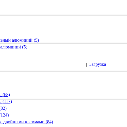
альный алюминий (5)
 алюминий (5)
|
Загрузка
 (68)
 (117)
(82)
(124)
 с двойными клеммами (84)