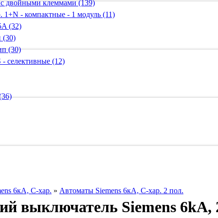
 с двойными клеммами (139)
 1+N - компактные - 1 модуль (11)
A (32)
 (30)
п (30)
 - селективные (12)
(36)
ns 6кА, С-хар.
»
Автоматы Siemens 6кА, C-хар. 2 пол.
й выключатель Siemens 6kA, 2