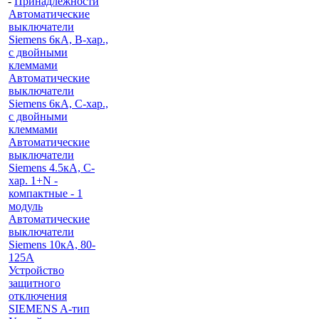
-
Принадлежности
Автоматические
выключатели
Siemens 6кА, B-хар.,
с двойными
клеммами
Автоматические
выключатели
Siemens 6кА, C-хар.,
с двойными
клеммами
Автоматические
выключатели
Siemens 4.5кА, C-
хар. 1+N -
компактные - 1
модуль
Автоматические
выключатели
Siemens 10кА, 80-
125A
Устройство
защитного
отключения
SIEMENS A-тип