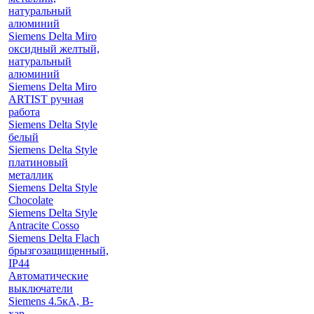
натуральный
алюминий
Siemens Delta Miro
оксидный желтый,
натуральный
алюминий
Siemens Delta Miro
ARTIST ручная
работа
Siemens Delta Style
белый
Siemens Delta Style
платиновый
металлик
Siemens Delta Style
Chocolate
Siemens Delta Style
Antracite Cosso
Siemens Delta Flach
брызгозащищенный,
IP44
Автоматические
выключатели
Siemens 4.5кА, B-
хар.