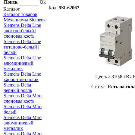
Поиск
Ok
Код:
5SL62067
Каталог
Каталог товаров
Механизмы Siemens
Siemens Delta Line
электро-белый |
слоновая кость
Siemens Delta Line
титаново-белый |
белый
Siemens Delta Line
алюминиевый
металлик
Siemens Delta Line
Цена:
2'310,85
RU
карбон металлик
Siemens Delta
Статус:
Есть на скл
черный рояль
Siemens Delta Miro
слоновая кость
Siemens Delta Miro
белый
Siemens Delta Miro
алюминиевый
металлик
Siemens Delta Miro