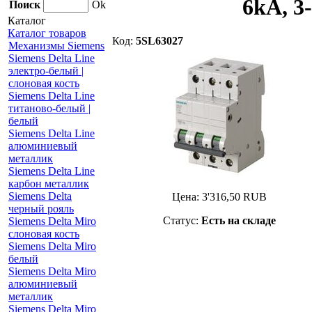
6kA, 3
Поиск
Ok
Каталог
Каталог товаров
Код:
5SL63027
Механизмы Siemens
Siemens Delta Line
электро-белый |
слоновая кость
Siemens Delta Line
титаново-белый |
белый
Siemens Delta Line
алюминиевый
металлик
Siemens Delta Line
карбон металлик
Siemens Delta
Цена:
3'316,50
RUB
черный рояль
Статус:
Есть на складе
Siemens Delta Miro
слоновая кость
Siemens Delta Miro
белый
Siemens Delta Miro
алюминиевый
металлик
Siemens Delta Miro