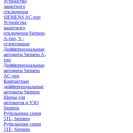
Устройство
защитного
отключения
SIEMENS AС-тип
Устройства
защитного
отключения Siemens
A-тип, S -
селективные
Дифференциальные
автоматы Siemens A-
тип
Дифференциальные
автоматы Siemens
AС-тип
Компактные
дифференциальные
автоматы Siemens
Шины для
автоматов и УЗО
Siemens
Рубильники серия
5TL, Siemens
Рубильники серия
5TE, Siemens