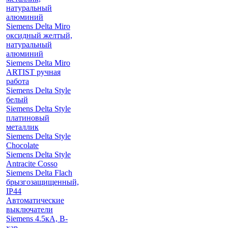
натуральный
алюминий
Siemens Delta Miro
оксидный желтый,
натуральный
алюминий
Siemens Delta Miro
ARTIST ручная
работа
Siemens Delta Style
белый
Siemens Delta Style
платиновый
металлик
Siemens Delta Style
Chocolate
Siemens Delta Style
Antracite Cosso
Siemens Delta Flach
брызгозащищенный,
IP44
Автоматические
выключатели
Siemens 4.5кА, B-
хар.