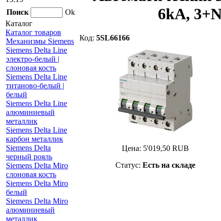
6kA, 3+N
Поиск
Ok
Каталог
Каталог товаров
Код:
5SL66166
Механизмы Siemens
Siemens Delta Line
электро-белый |
слоновая кость
Siemens Delta Line
титаново-белый |
белый
Siemens Delta Line
алюминиевый
металлик
Siemens Delta Line
карбон металлик
Siemens Delta
Цена:
5'019,50
RUB
черный рояль
Статус:
Есть на складе
Siemens Delta Miro
слоновая кость
Siemens Delta Miro
белый
Siemens Delta Miro
алюминиевый
металлик