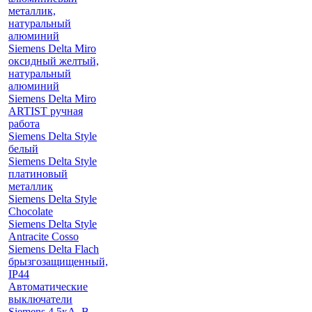
металлик,
натуральный
алюминий
Siemens Delta Miro
оксидный желтый,
натуральный
алюминий
Siemens Delta Miro
ARTIST ручная
работа
Siemens Delta Style
белый
Siemens Delta Style
платиновый
металлик
Siemens Delta Style
Chocolate
Siemens Delta Style
Antracite Cosso
Siemens Delta Flach
брызгозащищенный,
IP44
Автоматические
выключатели
Siemens 4.5кА, B-