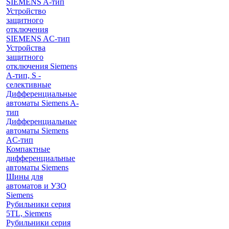
SIEMENS A-тип
Устройство
защитного
отключения
SIEMENS AС-тип
Устройства
защитного
отключения Siemens
A-тип, S -
селективные
Дифференциальные
автоматы Siemens A-
тип
Дифференциальные
автоматы Siemens
AС-тип
Компактные
дифференциальные
автоматы Siemens
Шины для
автоматов и УЗО
Siemens
Рубильники серия
5TL, Siemens
Рубильники серия