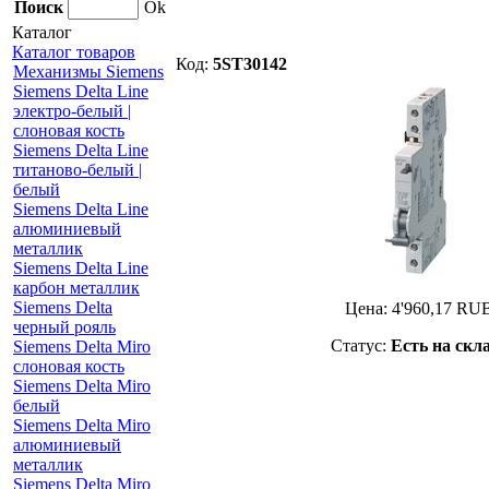
Поиск
Ok
Каталог
Каталог товаров
Код:
5ST30142
Механизмы Siemens
Siemens Delta Line
электро-белый |
слоновая кость
Siemens Delta Line
титаново-белый |
белый
Siemens Delta Line
алюминиевый
металлик
Siemens Delta Line
карбон металлик
Siemens Delta
Цена:
4'960,17
RU
черный рояль
Статус:
Есть на скл
Siemens Delta Miro
слоновая кость
Siemens Delta Miro
белый
Siemens Delta Miro
алюминиевый
металлик
Siemens Delta Miro