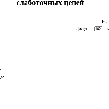
слаботочных цепей
Кол
Доступно:
шт.
B
аде