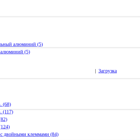
альный алюминий (5)
 алюминий (5)
|
Загрузка
 (68)
 (117)
(82)
(124)
 с двойными клеммами (84)