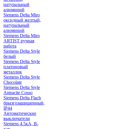
натуральный
алюминий
Siemens Delta Miro
оксидный желтый,
натуральный
алюминий
Siemens Delta Miro
ARTIST ручная
работа
Siemens Delta Style
белый
Siemens Delta Style
платиновый
металлик
Siemens Delta Style
Chocolate
Siemens Delta Style
Antracite Cosso
Siemens Delta Flach
брызгозащищенный,
IP44
Автоматические
выключатели
Siemens 4.5кА, B-
хар.