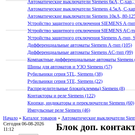
Автоматические выключатели Siemens 6кА, C-хар.,
Автоматические выключатели Siemens 4.5кА, C-хар.
Автоматические выключатели Siemens 10кА, 80-125
Устройство защитного отключения SIEMENS A-тип
Устройство защитного отключения SIEMENS AС-ти
Устройства защитного отключения Siemens A-тип, S
Дифференциальные автоматы Siemens A-тип (105)
Дифференциальные автоматы Siemens AС-тип (99)
Компактные дифференциальные автоматы Siemens 
Шины для автоматов и УЗО Siemens (57)
Рубильники серия 5TL, Siemens (38)
Рубильники серия 5TE, Siemens (22)
Распределительные блоки(клеммы) Siemens (8)
Контакторы и реле Siemens (122)
Кнопки, индикаторы и переключатели Siemens (60)
Импульсные реле Siemens (46)
Начало
»
Каталог товаров
»
Автоматические выключатели Sieme
Сегодня 06-08-2026
Блок доп. контакт
11:12