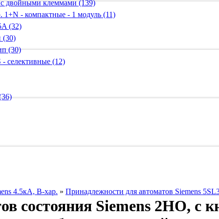
 с двойными клеммами (139)
 1+N - компактные - 1 модуль (11)
A (32)
 (30)
п (30)
 - селективные (12)
(36)
ns 4.5кА, B-хар.
»
Принадлежности для автоматов Siemens 5SL3
ов состояния Siemens 2НО, с кн