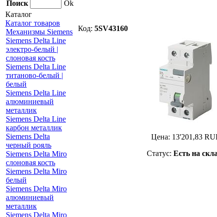
Поиск
Ok
Каталог
Каталог товаров
Код:
5SV43160
Механизмы Siemens
Siemens Delta Line
электро-белый |
слоновая кость
Siemens Delta Line
титаново-белый |
белый
Siemens Delta Line
алюминиевый
металлик
Siemens Delta Line
карбон металлик
Siemens Delta
Цена:
13'201,83
RU
черный рояль
Статус:
Есть на скл
Siemens Delta Miro
слоновая кость
Siemens Delta Miro
белый
Siemens Delta Miro
алюминиевый
металлик
Siemens Delta Miro