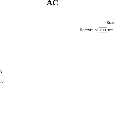
AC
Кол
Доступно:
шт.
B
аде