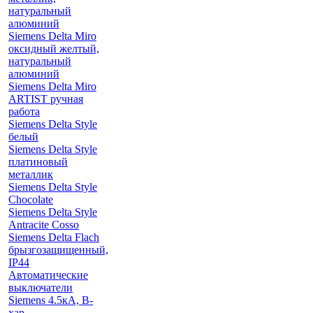
натуральный
алюминий
Siemens Delta Miro
оксидный желтый,
натуральный
алюминий
Siemens Delta Miro
ARTIST ручная
работа
Siemens Delta Style
белый
Siemens Delta Style
платиновый
металлик
Siemens Delta Style
Chocolate
Siemens Delta Style
Antracite Cosso
Siemens Delta Flach
брызгозащищенный,
IP44
Автоматические
выключатели
Siemens 4.5кА, B-
хар.