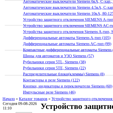
Автоматические выключатели Siemens 6кА, C-хар.,
Автоматические выключатели Siemens 4.5кА, C-хар.
Автоматические выключатели Siemens 10кА, 80-125
Устройство защитного отключения SIEMENS A-тип
Устройство защитного отключения SIEMENS AС-ти
Устройства защитного отключения Siemens A-тип, S
Дифференциальные автоматы Siemens A-тип (105)
Дифференциальные автоматы Siemens AС-тип (99)
Компактные дифференциальные автоматы Siemens 
Шины для автоматов и УЗО Siemens (57)
Рубильники серия 5TL, Siemens (38)
Рубильники серия 5TE, Siemens (22)
Распределительные блоки(клеммы) Siemens (8)
Контакторы и реле Siemens (122)
Кнопки, индикаторы и переключатели Siemens (60)
Импульсные реле Siemens (46)
Начало
»
Каталог товаров
»
Устройство защитного отключени
Сегодня 09-08-2026
Устройство защитн
11:10