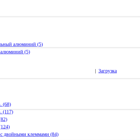
альный алюминий (5)
 алюминий (5)
|
Загрузка
 (68)
 (117)
(82)
(124)
 с двойными клеммами (84)