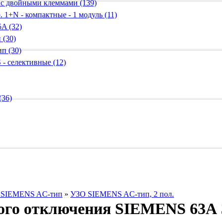
 с двойными клеммами (139)
 1+N - компактные - 1 модуль (11)
A (32)
 (30)
п (30)
 - селективные (12)
(36)
я SIEMENS AС-тип
»
УЗО SIEMENS AС-тип, 2 пол.
ого отключения SIEMENS 63А 3