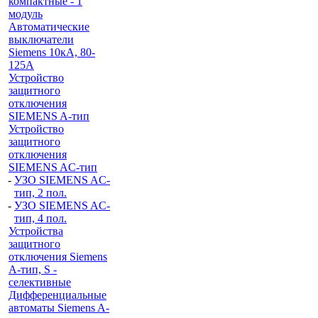
компактные - 1
модуль
Автоматические
выключатели
Siemens 10кА, 80-
125A
Устройство
защитного
отключения
SIEMENS A-тип
Устройство
защитного
отключения
SIEMENS AС-тип
-
УЗО SIEMENS AС-
тип, 2 пол.
-
УЗО SIEMENS AС-
тип, 4 пол.
Устройства
защитного
отключения Siemens
A-тип, S -
селективные
Дифференциальные
автоматы Siemens A-