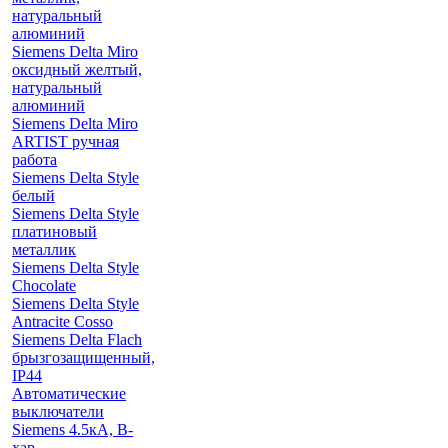
натуральный
алюминий
Siemens Delta Miro
оксидный желтый,
натуральный
алюминий
Siemens Delta Miro
ARTIST ручная
работа
Siemens Delta Style
белый
Siemens Delta Style
платиновый
металлик
Siemens Delta Style
Chocolate
Siemens Delta Style
Antracite Cosso
Siemens Delta Flach
брызгозащищенный,
IP44
Автоматические
выключатели
Siemens 4.5кА, B-
хар.