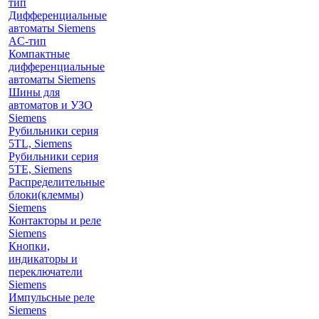
тип
Дифференциальные
автоматы Siemens
AС-тип
Компактные
дифференциальные
автоматы Siemens
Шины для
автоматов и УЗО
Siemens
Рубильники серия
5TL, Siemens
Рубильники серия
5TE, Siemens
Распределительные
блоки(клеммы)
Siemens
Контакторы и реле
Siemens
Кнопки,
индикаторы и
переключатели
Siemens
Импульсные реле
Siemens