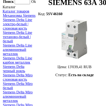
SIEMENS 63А 300
Поиск
Ok
Каталог
Каталог товаров
Код:
5SV46160
Механизмы Siemens
Siemens Delta Line
электро-белый |
слоновая кость
Siemens Delta Line
титаново-белый |
белый
Siemens Delta Line
алюминиевый
металлик
Siemens Delta Line
карбон металлик
Siemens Delta
Цена:
13'039,41
RUB
черный рояль
Статус:
Есть на складе
Siemens Delta Miro
слоновая кость
Siemens Delta Miro
белый
Siemens Delta Miro
алюминиевый
металлик
Siemens Delta Miro