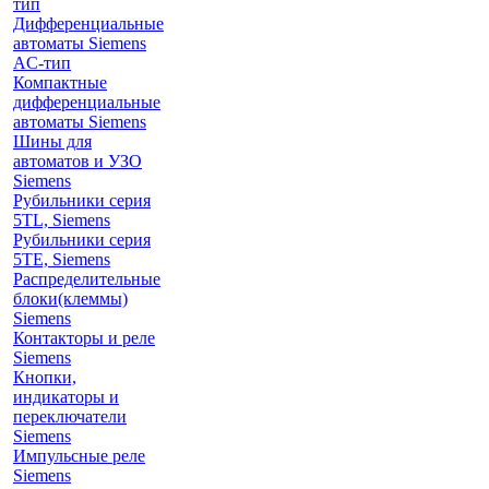
тип
Дифференциальные
автоматы Siemens
AС-тип
Компактные
дифференциальные
автоматы Siemens
Шины для
автоматов и УЗО
Siemens
Рубильники серия
5TL, Siemens
Рубильники серия
5TE, Siemens
Распределительные
блоки(клеммы)
Siemens
Контакторы и реле
Siemens
Кнопки,
индикаторы и
переключатели
Siemens
Импульсные реле
Siemens