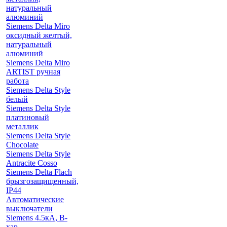
натуральный
алюминий
Siemens Delta Miro
оксидный желтый,
натуральный
алюминий
Siemens Delta Miro
ARTIST ручная
работа
Siemens Delta Style
белый
Siemens Delta Style
платиновый
металлик
Siemens Delta Style
Chocolate
Siemens Delta Style
Antracite Cosso
Siemens Delta Flach
брызгозащищенный,
IP44
Автоматические
выключатели
Siemens 4.5кА, B-
хар.