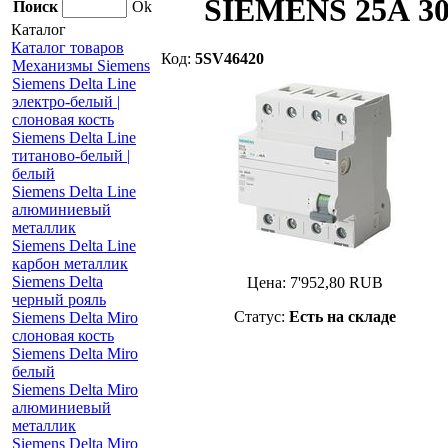
SIEMENS 25А 300
Поиск
Ok
Каталог
Каталог товаров
Код:
5SV46420
Механизмы Siemens
Siemens Delta Line
электро-белый |
слоновая кость
Siemens Delta Line
титаново-белый |
белый
Siemens Delta Line
алюминиевый
металлик
Siemens Delta Line
карбон металлик
Siemens Delta
Цена:
7'952,80
RUB
черный рояль
Статус:
Есть на складе
Siemens Delta Miro
слоновая кость
Siemens Delta Miro
белый
Siemens Delta Miro
алюминиевый
металлик
Siemens Delta Miro