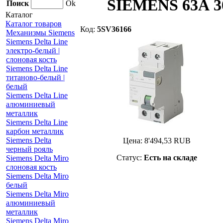
SIEMENS 63А 30
Поиск
Ok
Каталог
Каталог товаров
Код:
5SV36166
Механизмы Siemens
Siemens Delta Line
электро-белый |
слоновая кость
Siemens Delta Line
титаново-белый |
белый
Siemens Delta Line
алюминиевый
металлик
Siemens Delta Line
карбон металлик
Siemens Delta
Цена:
8'494,53
RUB
черный рояль
Статус:
Есть на складе
Siemens Delta Miro
слоновая кость
Siemens Delta Miro
белый
Siemens Delta Miro
алюминиевый
металлик
Siemens Delta Miro