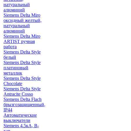
натуральный
алюминий
Siemens Delta Miro
оксидный желтый,
натуральный
алюминий
Siemens Delta Miro
ARTIST ручная
работа
Siemens Delta Style
белый
Siemens Delta Style
платиновый
металлик
Siemens Delta Style
Chocolate
Siemens Delta Style
Antracite Cosso
Siemens Delta Flach
брызгозащищенный,
IP44
Автоматические
выключатели
Siemens 4.5кА, B-
хар.