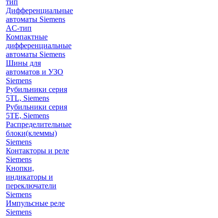
тип
Дифференциальные
автоматы Siemens
AС-тип
Компактные
дифференциальные
автоматы Siemens
Шины для
автоматов и УЗО
Siemens
Рубильники серия
5TL, Siemens
Рубильники серия
5TE, Siemens
Распределительные
блоки(клеммы)
Siemens
Контакторы и реле
Siemens
Кнопки,
индикаторы и
переключатели
Siemens
Импульсные реле
Siemens