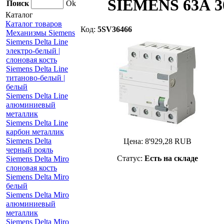
SIEMENS 63А 30
Поиск
Ok
Каталог
Каталог товаров
Код:
5SV36466
Механизмы Siemens
Siemens Delta Line
электро-белый |
слоновая кость
Siemens Delta Line
титаново-белый |
белый
Siemens Delta Line
алюминиевый
металлик
Siemens Delta Line
карбон металлик
Siemens Delta
Цена:
8'929,28
RUB
черный рояль
Статус:
Есть на складе
Siemens Delta Miro
слоновая кость
Siemens Delta Miro
белый
Siemens Delta Miro
алюминиевый
металлик
Siemens Delta Miro