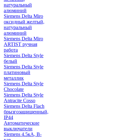
натуральный
алюминий
Siemens Delta Miro
оксидный желтый,
натуральный
алюминий
Siemens Delta Miro
ARTIST ручная
работа
Siemens Delta Style
белый
Siemens Delta Style
платиновый
металлик
Siemens Delta Style
Chocolate
Siemens Delta Style
Antracite Cosso
Siemens Delta Flach
брызгозащищенный,
IP44
Автоматические
выключатели
Siemens 4.5кА, B-
хар.