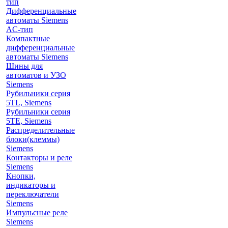
тип
Дифференциальные
автоматы Siemens
AС-тип
Компактные
дифференциальные
автоматы Siemens
Шины для
автоматов и УЗО
Siemens
Рубильники серия
5TL, Siemens
Рубильники серия
5TE, Siemens
Распределительные
блоки(клеммы)
Siemens
Контакторы и реле
Siemens
Кнопки,
индикаторы и
переключатели
Siemens
Импульсные реле
Siemens