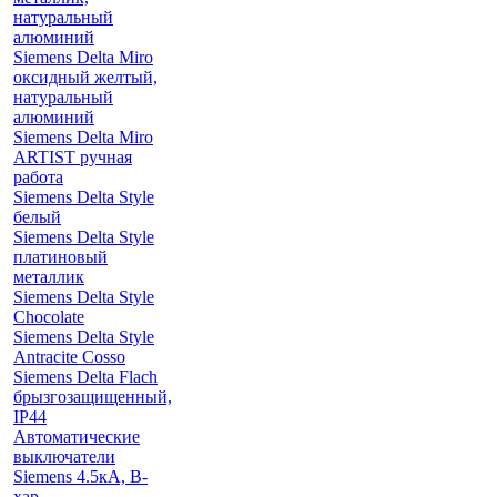
натуральный
алюминий
Siemens Delta Miro
оксидный желтый,
натуральный
алюминий
Siemens Delta Miro
ARTIST ручная
работа
Siemens Delta Style
белый
Siemens Delta Style
платиновый
металлик
Siemens Delta Style
Chocolate
Siemens Delta Style
Antracite Cosso
Siemens Delta Flach
брызгозащищенный,
IP44
Автоматические
выключатели
Siemens 4.5кА, B-
хар.