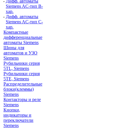
-
Дифф. автоматы
Siemens AC-тип B-
хар.
-
Дифф. автоматы
Siemens AC-тип C-
хар.
Компактные
дифференциальные
автоматы Siemens
Шины для
автоматов и УЗО
Siemens
Рубильники серия
5TL, Siemens
Рубильники серия
5TE, Siemens
Распределительные
блоки(клеммы)
Siemens
Контакторы и реле
Siemens
Кнопки,
индикаторы и
переключатели
Siemens