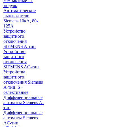
компактные - 1
модуль
Автоматические
выключатели
Siemens 10кА, 80-
125A
Устройство
защитного
отключения
SIEMENS A-тип
Устройство
защитного
отключения
SIEMENS AС-тип
Устройства
защитного
отключения Siemens
A-тип, S -
селективные
Дифференциальные
автоматы Siemens A-
тип
Дифференциальные
автоматы Siemens
AС-тип