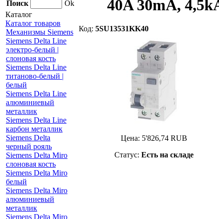
40A 30mA, 4,5k
Поиск
Ok
Каталог
Каталог товаров
Код:
5SU13531KK40
Механизмы Siemens
Siemens Delta Line
электро-белый |
слоновая кость
Siemens Delta Line
титаново-белый |
белый
Siemens Delta Line
алюминиевый
металлик
Siemens Delta Line
карбон металлик
Siemens Delta
Цена:
5'826,74
RUB
черный рояль
Статус:
Есть на складе
Siemens Delta Miro
слоновая кость
Siemens Delta Miro
белый
Siemens Delta Miro
алюминиевый
металлик
Siemens Delta Miro