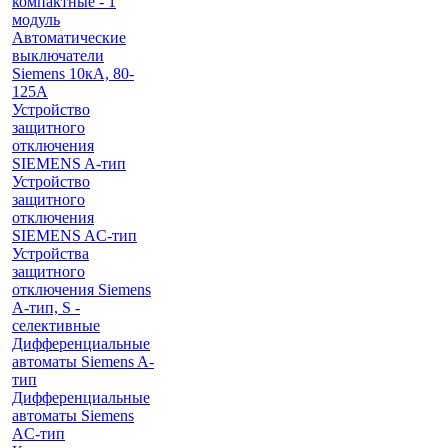
компактные - 1
модуль
Автоматические
выключатели
Siemens 10кА, 80-
125A
Устройство
защитного
отключения
SIEMENS A-тип
Устройство
защитного
отключения
SIEMENS AС-тип
Устройства
защитного
отключения Siemens
A-тип, S -
селективные
Дифференциальные
автоматы Siemens A-
тип
Дифференциальные
автоматы Siemens
AС-тип