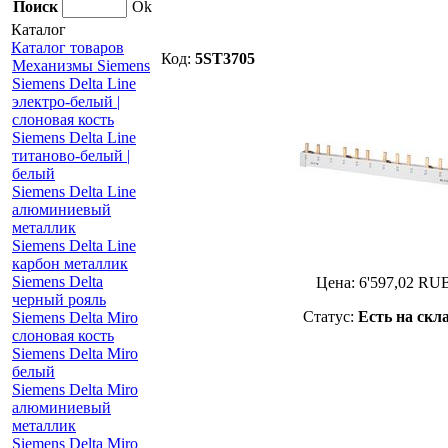
Поиск
Ok
Каталог
Каталог товаров
Код:
5ST3705
Механизмы Siemens
Siemens Delta Line
электро-белый |
слоновая кость
Siemens Delta Line
титаново-белый |
белый
Siemens Delta Line
алюминиевый
металлик
Siemens Delta Line
карбон металлик
Siemens Delta
Цена:
6'597,02
RU
черный рояль
Статус:
Есть на скл
Siemens Delta Miro
слоновая кость
Siemens Delta Miro
белый
Siemens Delta Miro
алюминиевый
металлик
Siemens Delta Miro