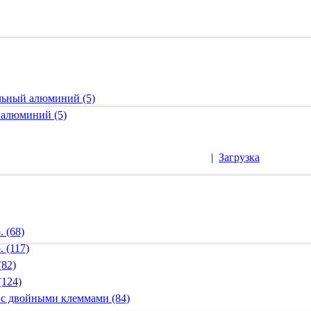
альный алюминий (5)
 алюминий (5)
|
Загрузка
 (68)
 (117)
(82)
(124)
 с двойными клеммами (84)