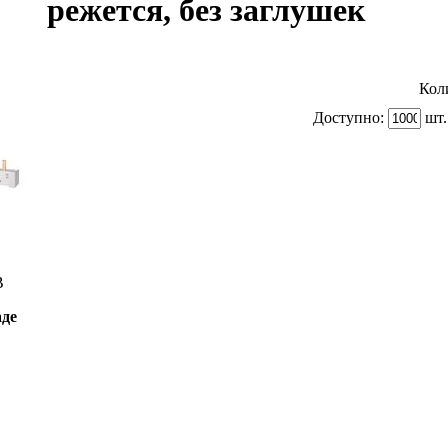
режется, без заглушек
Кол
Доступно:
шт.
B
аде