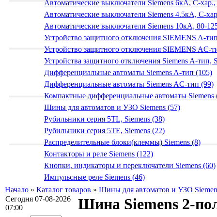
Автоматические выключатели Siemens 6кА, C-хар.,
Автоматические выключатели Siemens 4.5кА, C-хар.
Автоматические выключатели Siemens 10кА, 80-125
Устройство защитного отключения SIEMENS A-тип
Устройство защитного отключения SIEMENS AС-ти
Устройства защитного отключения Siemens A-тип, S
Дифференциальные автоматы Siemens A-тип (105)
Дифференциальные автоматы Siemens AС-тип (99)
Компактные дифференциальные автоматы Siemens 
Шины для автоматов и УЗО Siemens (57)
Рубильники серия 5TL, Siemens (38)
Рубильники серия 5TE, Siemens (22)
Распределительные блоки(клеммы) Siemens (8)
Контакторы и реле Siemens (122)
Кнопки, индикаторы и переключатели Siemens (60)
Импульсные реле Siemens (46)
Начало
»
Каталог товаров
»
Шины для автоматов и УЗО Siemen
Сегодня 07-08-2026
Шина Siemens 2-полю
07:00