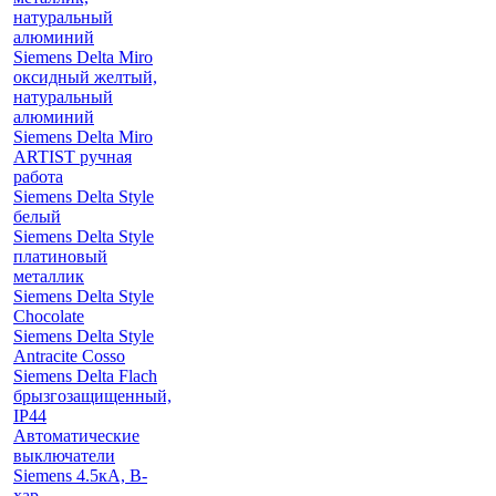
натуральный
алюминий
Siemens Delta Miro
оксидный желтый,
натуральный
алюминий
Siemens Delta Miro
ARTIST ручная
работа
Siemens Delta Style
белый
Siemens Delta Style
платиновый
металлик
Siemens Delta Style
Chocolate
Siemens Delta Style
Antracite Cosso
Siemens Delta Flach
брызгозащищенный,
IP44
Автоматические
выключатели
Siemens 4.5кА, B-
хар.