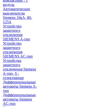
компактные - 1
модуль
Автоматические
выключатели
Siemens 10кА, 80-
125A
Устройство
защитного
отключения
SIEMENS A-тип
Устройство
защитного
отключения
SIEMENS AС-тип
Устройства
защитного
отключения Siemens
A-тип, S -
селективные
Дифференциальные
автоматы Siemens A-
тип
Дифференциальные
автоматы Siemens
AС-тип