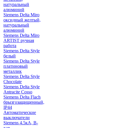
натуральный
алюминий
Siemens Delta Miro
оксидный желтый,
натуральный
алюминий
Siemens Delta Miro
ARTIST ручная
работа
Siemens Delta Style
белый
Siemens Delta Style
платиновый
металлик
Siemens Delta Style
Chocolate
Siemens Delta Style
Antracite Cosso
Siemens Delta Flach
брызгозащищенный,
IP44
Автоматические
выключатели
Siemens 4.5кА, B-
хар.