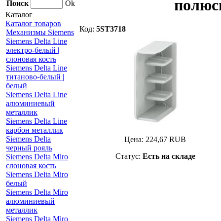
полюс
Поиск
Ok
Каталог
Каталог товаров
Код:
5ST3718
Механизмы Siemens
Siemens Delta Line
электро-белый |
слоновая кость
Siemens Delta Line
титаново-белый |
белый
Siemens Delta Line
алюминиевый
металлик
Siemens Delta Line
карбон металлик
Siemens Delta
Цена:
224,67
RUB
черный рояль
Статус:
Есть на складе
Siemens Delta Miro
слоновая кость
Siemens Delta Miro
белый
Siemens Delta Miro
алюминиевый
металлик
Siemens Delta Miro