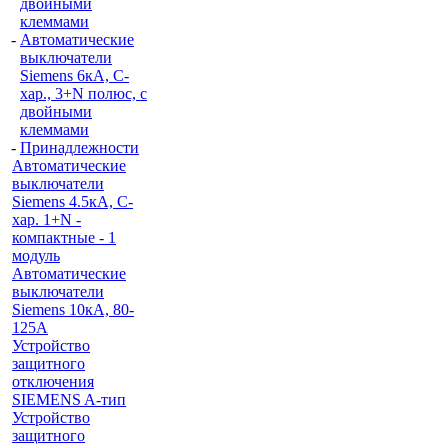
двойными
клеммами
-
Автоматические
выключатели
Siemens 6кА, C-
хар., 3+N полюс, с
двойными
клеммами
-
Принадлежности
Автоматические
выключатели
Siemens 4.5кА, C-
хар. 1+N -
компактные - 1
модуль
Автоматические
выключатели
Siemens 10кА, 80-
125A
Устройство
защитного
отключения
SIEMENS A-тип
Устройство
защитного