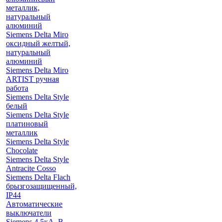
металлик,
натуральный
алюминий
Siemens Delta Miro
оксидный желтый,
натуральный
алюминий
Siemens Delta Miro
ARTIST ручная
работа
Siemens Delta Style
белый
Siemens Delta Style
платиновый
металлик
Siemens Delta Style
Chocolate
Siemens Delta Style
Antracite Cosso
Siemens Delta Flach
брызгозащищенный,
IP44
Автоматические
выключатели
Siemens 4.5кА, B-