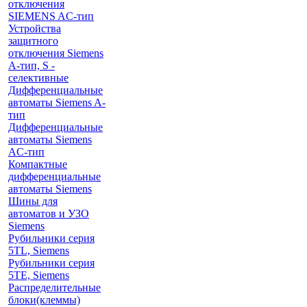
отключения
SIEMENS AС-тип
Устройства
защитного
отключения Siemens
A-тип, S -
селективные
Дифференциальные
автоматы Siemens A-
тип
Дифференциальные
автоматы Siemens
AС-тип
Компактные
дифференциальные
автоматы Siemens
Шины для
автоматов и УЗО
Siemens
Рубильники серия
5TL, Siemens
Рубильники серия
5TE, Siemens
Распределительные
блоки(клеммы)