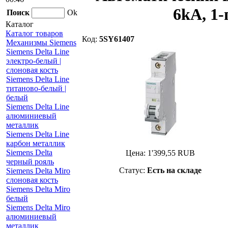
6kA, 1-
Поиск
Ok
Каталог
Каталог товаров
Код:
5SY61407
Механизмы Siemens
Siemens Delta Line
электро-белый |
слоновая кость
Siemens Delta Line
титаново-белый |
белый
Siemens Delta Line
алюминиевый
металлик
Siemens Delta Line
карбон металлик
Siemens Delta
Цена:
1'399,55
RUB
черный рояль
Статус:
Есть на складе
Siemens Delta Miro
слоновая кость
Siemens Delta Miro
белый
Siemens Delta Miro
алюминиевый
металлик