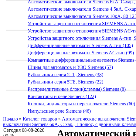
Автоматические выключатели Siemens 6кА, C-хар.,
Автоматические выключатели Siemens 4.5кА, C-хар.
Автоматические выключатели Siemens 10кА, 80-125
Устройство защитного отключения SIEMENS A-тип
Устройство защитного отключения SIEMENS AС-ти
Устройства защитного отключения Siemens A-тип, S
Дифференциальные автоматы Siemens A-тип (105)
Дифференциальные автоматы Siemens AС-тип (99)
Компактные дифференциальные автоматы Siemens 
Шины для автоматов и УЗО Siemens (57)
Рубильники серия 5TL, Siemens (38)
Рубильники серия 5TE, Siemens (22)
Распределительные блоки(клеммы) Siemens (8)
Контакторы и реле Siemens (122)
Кнопки, индикаторы и переключатели Siemens (60)
Импульсные реле Siemens (46)
Начало
»
Каталог товаров
»
Автоматические выключатели Siem
выключатели Siemens 6кА, C-хар., 1 полюс, с двойными клемм
Сегодня 08-08-2026
Автоматический 
00:46