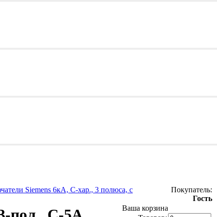
атели Siemens 6кА, C-хар., 3 полюса, с
Покупатель:
Гость
Ваша корзина
-пол., C-5А