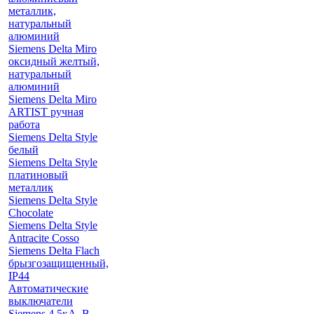
металлик,
натуральный
алюминий
Siemens Delta Miro
оксидный желтый,
натуральный
алюминий
Siemens Delta Miro
ARTIST ручная
работа
Siemens Delta Style
белый
Siemens Delta Style
платиновый
металлик
Siemens Delta Style
Chocolate
Siemens Delta Style
Antracite Cosso
Siemens Delta Flach
брызгозащищенный,
IP44
Автоматические
выключатели
Siemens 4.5кА, B-