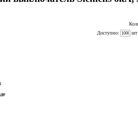
Кол
Доступно:
шт 
B
аде