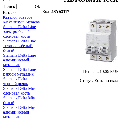
Поиск
Ok
Код:
5SY63117
Каталог
Каталог товаров
Механизмы Siemens
Siemens Delta Line
электро-белый |
слоновая кость
Siemens Delta Line
титаново-белый |
белый
Siemens Delta Line
алюминиевый
металлик
Siemens Delta Line
Цена:
4'219,06
RU
карбон металлик
Siemens Delta
Статус:
Есть на скл
черный рояль
Siemens Delta Miro
слоновая кость
Siemens Delta Miro
белый
Siemens Delta Miro
алюминиевый
металлик