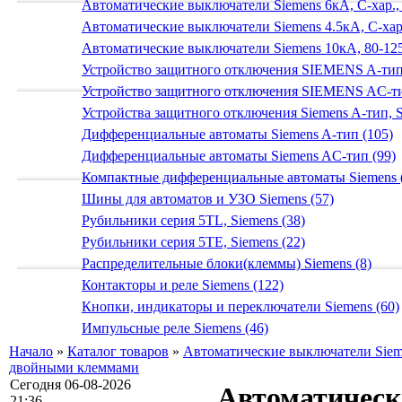
Автоматические выключатели Siemens 6кА, C-хар.,
Автоматические выключатели Siemens 4.5кА, C-хар.
Автоматические выключатели Siemens 10кА, 80-125
Устройство защитного отключения SIEMENS A-тип
Устройство защитного отключения SIEMENS AС-ти
Устройства защитного отключения Siemens A-тип, S
Дифференциальные автоматы Siemens A-тип (105)
Дифференциальные автоматы Siemens AС-тип (99)
Компактные дифференциальные автоматы Siemens 
Шины для автоматов и УЗО Siemens (57)
Рубильники серия 5TL, Siemens (38)
Рубильники серия 5TE, Siemens (22)
Распределительные блоки(клеммы) Siemens (8)
Контакторы и реле Siemens (122)
Кнопки, индикаторы и переключатели Siemens (60)
Импульсные реле Siemens (46)
Начало
»
Каталог товаров
»
Автоматические выключатели Siem
двойными клеммами
Сегодня 06-08-2026
Автоматически
21:36