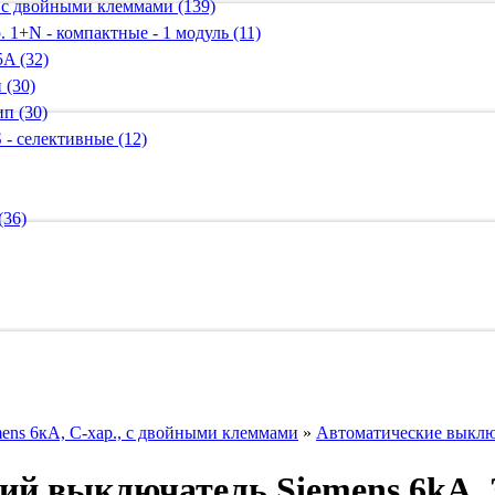
 с двойными клеммами (139)
 1+N - компактные - 1 модуль (11)
A (32)
 (30)
п (30)
 - селективные (12)
(36)
ens 6кА, C-хар., с двойными клеммами
»
Автоматические выключ
й выключатель Siemens 6kA, 3