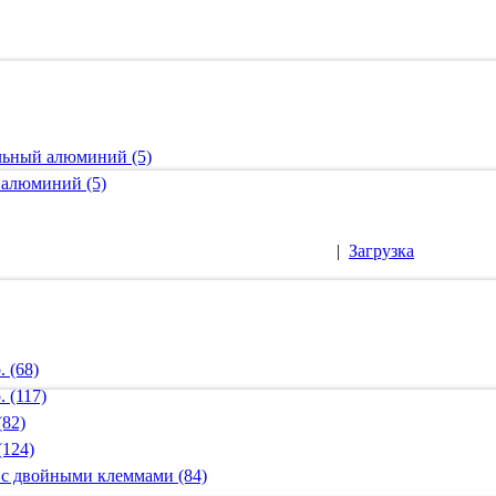
альный алюминий (5)
 алюминий (5)
|
Загрузка
 (68)
 (117)
(82)
(124)
 с двойными клеммами (84)