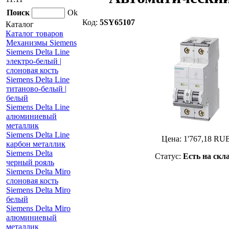
Поиск
Ok
Код:
5SY65107
Каталог
Каталог товаров
Механизмы Siemens
Siemens Delta Line
электро-белый |
слоновая кость
Siemens Delta Line
титаново-белый |
белый
Siemens Delta Line
алюминиевый
металлик
Siemens Delta Line
Цена:
1'767,18
RU
карбон металлик
Siemens Delta
Статус:
Есть на скл
черный рояль
Siemens Delta Miro
слоновая кость
Siemens Delta Miro
белый
Siemens Delta Miro
алюминиевый
металлик