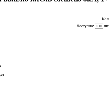
Кол
Доступно:
шт 
B
аде