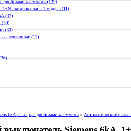
 с двойными клеммами (139)
 1+N - компактные - 1 модуль (11)
A (32)
 (30)
п (30)
 - селективные (12)
(36)
ens 6кА, C-хар., с двойными клеммами
»
Автоматические выключ
 выключатель Siemens 6kA, 1+