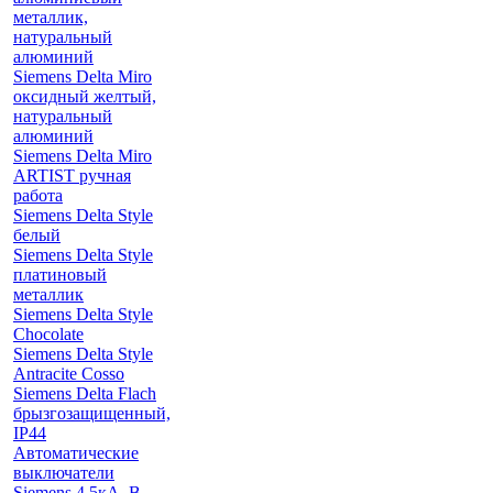
металлик,
натуральный
алюминий
Siemens Delta Miro
оксидный желтый,
натуральный
алюминий
Siemens Delta Miro
ARTIST ручная
работа
Siemens Delta Style
белый
Siemens Delta Style
платиновый
металлик
Siemens Delta Style
Chocolate
Siemens Delta Style
Antracite Cosso
Siemens Delta Flach
брызгозащищенный,
IP44
Автоматические
выключатели
Siemens 4.5кА, B-