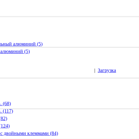
альный алюминий (5)
 алюминий (5)
|
Загрузка
 (68)
 (117)
(82)
(124)
 с двойными клеммами (84)