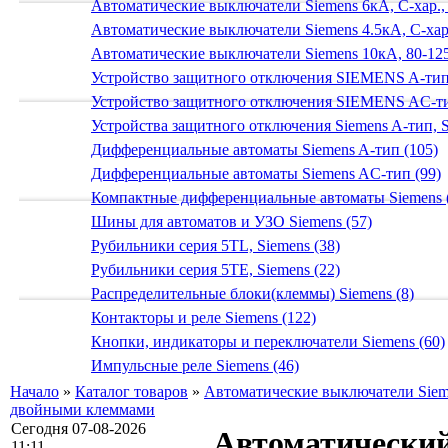
Автоматические выключатели Siemens 6кА, C-хар.,
Автоматические выключатели Siemens 4.5кА, C-хар.
Автоматические выключатели Siemens 10кА, 80-125
Устройство защитного отключения SIEMENS A-тип
Устройство защитного отключения SIEMENS AС-ти
Устройства защитного отключения Siemens A-тип, S
Дифференциальные автоматы Siemens A-тип (105)
Дифференциальные автоматы Siemens AС-тип (99)
Компактные дифференциальные автоматы Siemens 
Шины для автоматов и УЗО Siemens (57)
Рубильники серия 5TL, Siemens (38)
Рубильники серия 5TE, Siemens (22)
Распределительные блоки(клеммы) Siemens (8)
Контакторы и реле Siemens (122)
Кнопки, индикаторы и переключатели Siemens (60)
Импульсные реле Siemens (46)
Начало
»
Каталог товаров
»
Автоматические выключатели Siem
двойными клеммами
Сегодня 07-08-2026
Автоматический
11:11