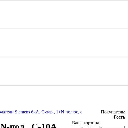
атели Siemens 6кА, C-хар., 1+N полюс, с
Покупатель:
Гость
Ваша корзина
N-пол., C-10А