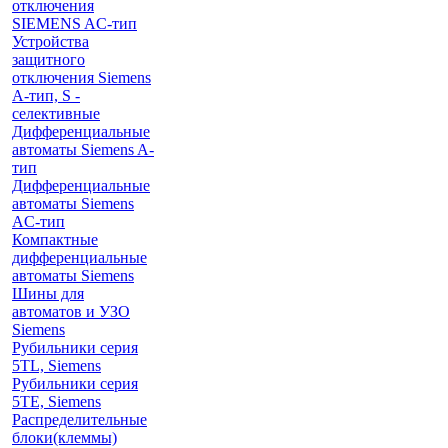
отключения
SIEMENS AС-тип
Устройства
защитного
отключения Siemens
A-тип, S -
селективные
Дифференциальные
автоматы Siemens A-
тип
Дифференциальные
автоматы Siemens
AС-тип
Компактные
дифференциальные
автоматы Siemens
Шины для
автоматов и УЗО
Siemens
Рубильники серия
5TL, Siemens
Рубильники серия
5TE, Siemens
Распределительные
блоки(клеммы)