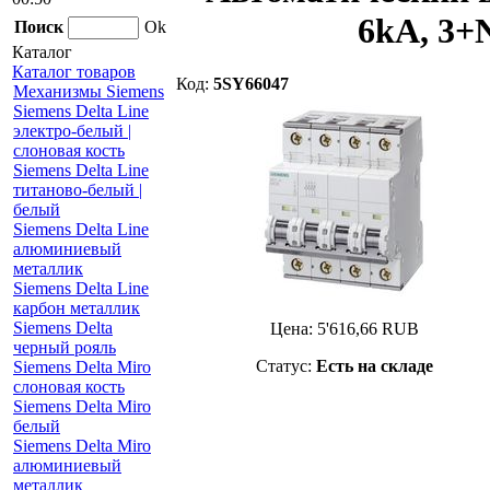
6kA, 3+
Поиск
Ok
Каталог
Каталог товаров
Код:
5SY66047
Механизмы Siemens
Siemens Delta Line
электро-белый |
слоновая кость
Siemens Delta Line
титаново-белый |
белый
Siemens Delta Line
алюминиевый
металлик
Siemens Delta Line
карбон металлик
Siemens Delta
Цена:
5'616,66
RUB
черный рояль
Статус:
Есть на складе
Siemens Delta Miro
слоновая кость
Siemens Delta Miro
белый
Siemens Delta Miro
алюминиевый
металлик