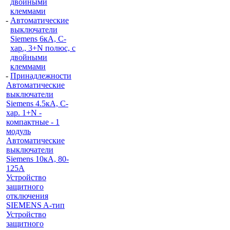
двойными
клеммами
-
Автоматические
выключатели
Siemens 6кА, C-
хар., 3+N полюс, с
двойными
клеммами
-
Принадлежности
Автоматические
выключатели
Siemens 4.5кА, C-
хар. 1+N -
компактные - 1
модуль
Автоматические
выключатели
Siemens 10кА, 80-
125A
Устройство
защитного
отключения
SIEMENS A-тип
Устройство
защитного