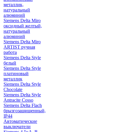
металлик,
натуральный
алюминий
Siemens Delta Miro
оксидный желтый,
натуральный
алюминий
Siemens Delta Miro
ARTIST ручная
работа
Siemens Delta Style
белый
Siemens Delta Style
платиновый
металлик
Siemens Delta Style
Chocolate
Siemens Delta Style
Antracite Cosso
Siemens Delta Flach
брызгозащищенный,
IP44
Автоматические
выключатели
Siemens 4.5кА, B-