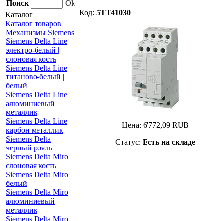
Поиск
Ok
Код:
5TT41030
Каталог
Каталог товаров
Механизмы Siemens
Siemens Delta Line
электро-белый |
слоновая кость
Siemens Delta Line
титаново-белый |
белый
Siemens Delta Line
алюминиевый
металлик
Siemens Delta Line
Цена:
6'772,09
RUB
карбон металлик
Siemens Delta
Статус:
Есть на складе
черный рояль
Siemens Delta Miro
слоновая кость
Siemens Delta Miro
белый
Siemens Delta Miro
алюминиевый
металлик
Siemens Delta Miro