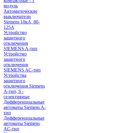
компактные - 1
модуль
Автоматические
выключатели
Siemens 10кА, 80-
125A
Устройство
защитного
отключения
SIEMENS A-тип
Устройство
защитного
отключения
SIEMENS AС-тип
Устройства
защитного
отключения Siemens
A-тип, S -
селективные
Дифференциальные
автоматы Siemens A-
тип
Дифференциальные
автоматы Siemens
AС-тип