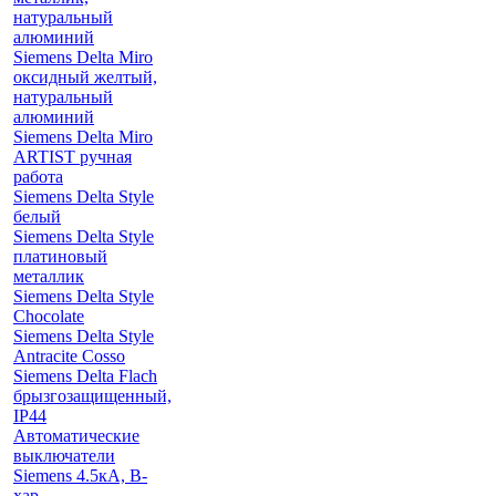
натуральный
алюминий
Siemens Delta Miro
оксидный желтый,
натуральный
алюминий
Siemens Delta Miro
ARTIST ручная
работа
Siemens Delta Style
белый
Siemens Delta Style
платиновый
металлик
Siemens Delta Style
Chocolate
Siemens Delta Style
Antracite Cosso
Siemens Delta Flach
брызгозащищенный,
IP44
Автоматические
выключатели
Siemens 4.5кА, B-
хар.