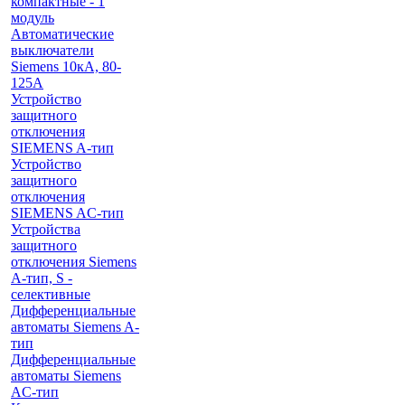
компактные - 1
модуль
Автоматические
выключатели
Siemens 10кА, 80-
125A
Устройство
защитного
отключения
SIEMENS A-тип
Устройство
защитного
отключения
SIEMENS AС-тип
Устройства
защитного
отключения Siemens
A-тип, S -
селективные
Дифференциальные
автоматы Siemens A-
тип
Дифференциальные
автоматы Siemens
AС-тип