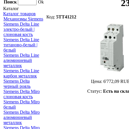
2
Поиск
Ok
Каталог
Каталог товаров
Код:
5TT41212
Механизмы Siemens
Siemens Delta Line
электро-белый |
слоновая кость
Siemens Delta Line
титаново-белый |
белый
Siemens Delta Line
алюминиевый
металлик
Siemens Delta Line
карбон металлик
Siemens Delta
Цена:
6'772,09
RU
черный рояль
Статус:
Есть на скл
Siemens Delta Miro
слоновая кость
Siemens Delta Miro
белый
Siemens Delta Miro
алюминиевый
металлик
Siemens Delta Miro