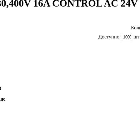
30,400V 16A CONTROL AC 24V
Кол
Доступно:
шт 
B
аде