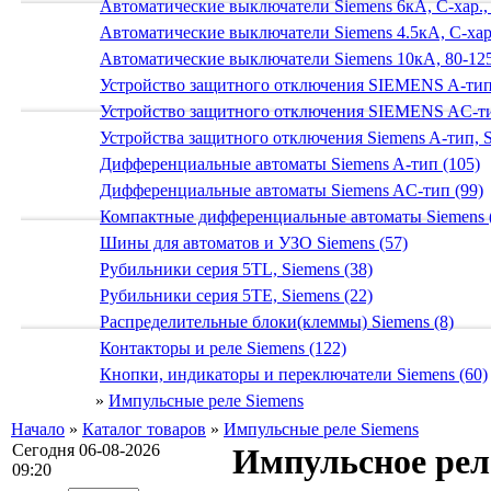
Автоматические выключатели Siemens 6кА, C-хар.,
Автоматические выключатели Siemens 4.5кА, C-хар.
Автоматические выключатели Siemens 10кА, 80-125
Устройство защитного отключения SIEMENS A-тип
Устройство защитного отключения SIEMENS AС-ти
Устройства защитного отключения Siemens A-тип, S
Дифференциальные автоматы Siemens A-тип (105)
Дифференциальные автоматы Siemens AС-тип (99)
Компактные дифференциальные автоматы Siemens 
Шины для автоматов и УЗО Siemens (57)
Рубильники серия 5TL, Siemens (38)
Рубильники серия 5TE, Siemens (22)
Распределительные блоки(клеммы) Siemens (8)
Контакторы и реле Siemens (122)
Кнопки, индикаторы и переключатели Siemens (60)
»
Импульсные реле Siemens
Начало
»
Каталог товаров
»
Импульсные реле Siemens
Сегодня 06-08-2026
Импульсное рел
09:20