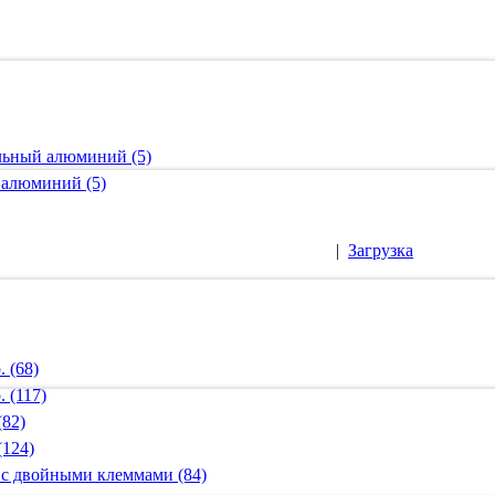
альный алюминий (5)
 алюминий (5)
|
Загрузка
 (68)
 (117)
(82)
(124)
 с двойными клеммами (84)