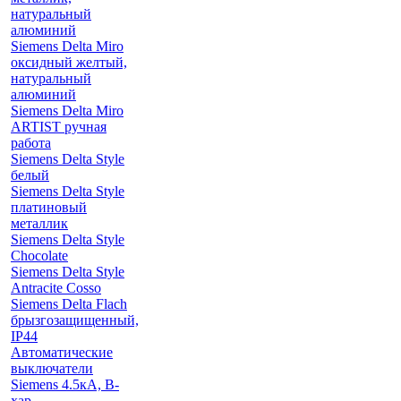
натуральный
алюминий
Siemens Delta Miro
оксидный желтый,
натуральный
алюминий
Siemens Delta Miro
ARTIST ручная
работа
Siemens Delta Style
белый
Siemens Delta Style
платиновый
металлик
Siemens Delta Style
Chocolate
Siemens Delta Style
Antracite Cosso
Siemens Delta Flach
брызгозащищенный,
IP44
Автоматические
выключатели
Siemens 4.5кА, B-
хар.