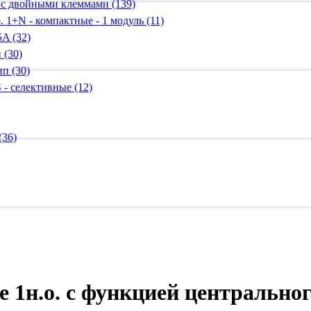
 с двойными клеммами (139)
 1+N - компактные - 1 модуль (11)
A (32)
 (30)
п (30)
 - селективные (12)
(36)
е 1н.о. с функцией центральн