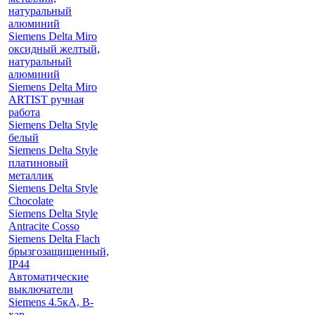
натуральный
алюминий
Siemens Delta Miro
оксидный желтый,
натуральный
алюминий
Siemens Delta Miro
ARTIST ручная
работа
Siemens Delta Style
белый
Siemens Delta Style
платиновый
металлик
Siemens Delta Style
Chocolate
Siemens Delta Style
Antracite Cosso
Siemens Delta Flach
брызгозащищенный,
IP44
Автоматические
выключатели
Siemens 4.5кА, B-
хар.