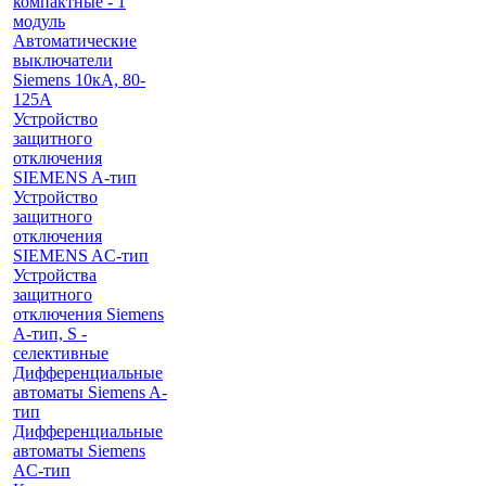
компактные - 1
модуль
Автоматические
выключатели
Siemens 10кА, 80-
125A
Устройство
защитного
отключения
SIEMENS A-тип
Устройство
защитного
отключения
SIEMENS AС-тип
Устройства
защитного
отключения Siemens
A-тип, S -
селективные
Дифференциальные
автоматы Siemens A-
тип
Дифференциальные
автоматы Siemens
AС-тип