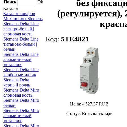
без фиксаци
Поиск
Ok
Каталог
(регулируется), 
Каталог товаров
Механизмы Siemens
красн
Siemens Delta Line
электро-белый |
слоновая кость
Код:
5TE4821
Siemens Delta Line
титаново-белый |
белый
Siemens Delta Line
алюминиевый
металлик
Siemens Delta Line
карбон металлик
Siemens Delta
черный рояль
Siemens Delta Miro
слоновая кость
Siemens Delta Miro
Цена:
4'527,37
RUB
белый
Siemens Delta Miro
Статус:
Есть на складе
алюминиевый
металлик
Siemens Delta Miro