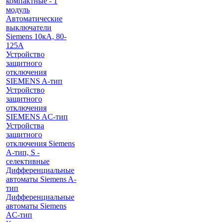
компактные - 1
модуль
Автоматические
выключатели
Siemens 10кА, 80-
125A
Устройство
защитного
отключения
SIEMENS A-тип
Устройство
защитного
отключения
SIEMENS AС-тип
Устройства
защитного
отключения Siemens
A-тип, S -
селективные
Дифференциальные
автоматы Siemens A-
тип
Дифференциальные
автоматы Siemens
AС-тип