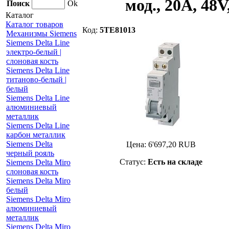
мод., 20А, 48V
Поиск
Ok
Каталог
Каталог товаров
Код:
5TE81013
Механизмы Siemens
Siemens Delta Line
электро-белый |
слоновая кость
Siemens Delta Line
титаново-белый |
белый
Siemens Delta Line
алюминиевый
металлик
Siemens Delta Line
карбон металлик
Siemens Delta
Цена:
6'697,20
RUB
черный рояль
Статус:
Есть на складе
Siemens Delta Miro
слоновая кость
Siemens Delta Miro
белый
Siemens Delta Miro
алюминиевый
металлик
Siemens Delta Miro