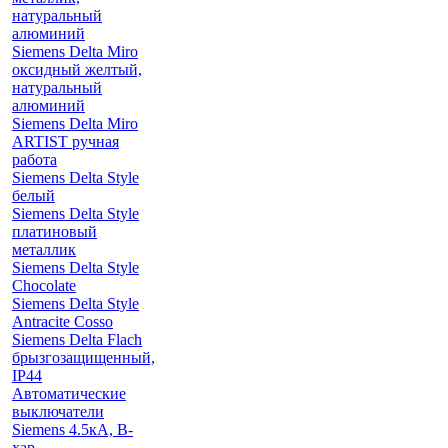
натуральный
алюминий
Siemens Delta Miro
оксидный желтый,
натуральный
алюминий
Siemens Delta Miro
ARTIST ручная
работа
Siemens Delta Style
белый
Siemens Delta Style
платиновый
металлик
Siemens Delta Style
Chocolate
Siemens Delta Style
Antracite Cosso
Siemens Delta Flach
брызгозащищенный,
IP44
Автоматические
выключатели
Siemens 4.5кА, B-
хар.