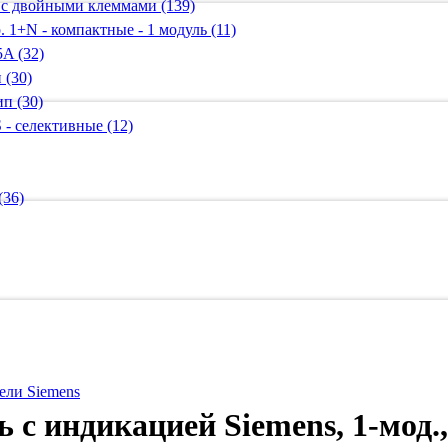
 с двойными клеммами (139)
 1+N - компактные - 1 модуль (11)
A (32)
 (30)
п (30)
 - селективные (12)
(36)
ели Siemens
с индикацией Siemens, 1-мод., 