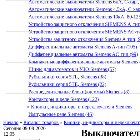
Автоматические выключатели Siemens 6кА, C-хар.,
Автоматические выключатели Siemens 4.5кА, C-хар.
Автоматические выключатели Siemens 10кА, 80-125
Устройство защитного отключения SIEMENS A-тип
Устройство защитного отключения SIEMENS AС-ти
Устройства защитного отключения Siemens A-тип, S
Дифференциальные автоматы Siemens A-тип (105)
Дифференциальные автоматы Siemens AС-тип (99)
Компактные дифференциальные автоматы Siemens 
Шины для автоматов и УЗО Siemens (57)
Рубильники серия 5TL, Siemens (38)
Рубильники серия 5TE, Siemens (22)
Распределительные блоки(клеммы) Siemens (8)
Контакторы и реле Siemens (122)
»
Кнопки, индикаторы и переключатели Siemens
Импульсные реле Siemens (46)
Начало
»
Каталог товаров
»
Кнопки, индикаторы и переключат
Сегодня 09-08-2026
Выключатель 
12:05