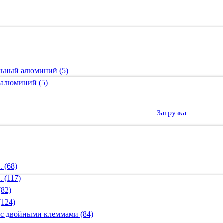
альный алюминий (5)
 алюминий (5)
|
Загрузка
 (68)
 (117)
(82)
(124)
 с двойными клеммами (84)