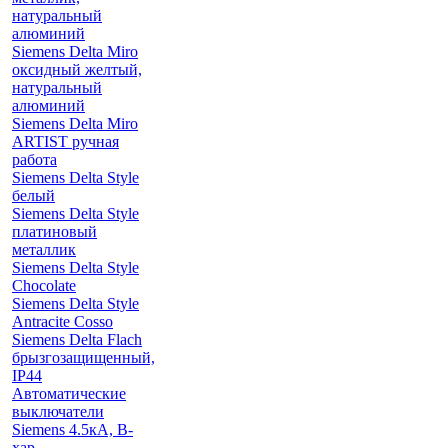
натуральный
алюминий
Siemens Delta Miro
оксидный желтый,
натуральный
алюминий
Siemens Delta Miro
ARTIST ручная
работа
Siemens Delta Style
белый
Siemens Delta Style
платиновый
металлик
Siemens Delta Style
Chocolate
Siemens Delta Style
Antracite Cosso
Siemens Delta Flach
брызгозащищенный,
IP44
Автоматические
выключатели
Siemens 4.5кА, B-
хар.