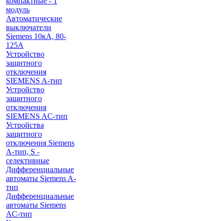
компактные - 1
модуль
Автоматические
выключатели
Siemens 10кА, 80-
125A
Устройство
защитного
отключения
SIEMENS A-тип
Устройство
защитного
отключения
SIEMENS AС-тип
Устройства
защитного
отключения Siemens
A-тип, S -
селективные
Дифференциальные
автоматы Siemens A-
тип
Дифференциальные
автоматы Siemens
AС-тип