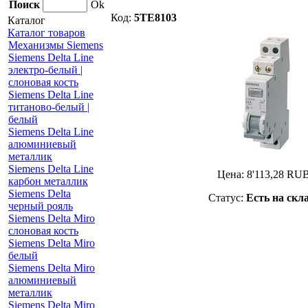
Поиск
Ok
Код:
5TE8103
Каталог
Каталог товаров
Механизмы Siemens
Siemens Delta Line
электро-белый |
слоновая кость
Siemens Delta Line
титаново-белый |
белый
Siemens Delta Line
алюминиевый
металлик
Siemens Delta Line
Цена:
8'113,28
RU
карбон металлик
Siemens Delta
Статус:
Есть на скл
черный рояль
Siemens Delta Miro
слоновая кость
Siemens Delta Miro
белый
Siemens Delta Miro
алюминиевый
металлик
Siemens Delta Miro