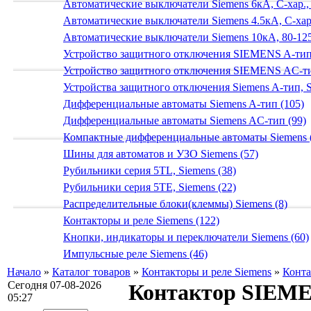
Автоматические выключатели Siemens 6кА, C-хар.,
Автоматические выключатели Siemens 4.5кА, C-хар.
Автоматические выключатели Siemens 10кА, 80-125
Устройство защитного отключения SIEMENS A-тип
Устройство защитного отключения SIEMENS AС-ти
Устройства защитного отключения Siemens A-тип, S
Дифференциальные автоматы Siemens A-тип (105)
Дифференциальные автоматы Siemens AС-тип (99)
Компактные дифференциальные автоматы Siemens 
Шины для автоматов и УЗО Siemens (57)
Рубильники серия 5TL, Siemens (38)
Рубильники серия 5TE, Siemens (22)
Распределительные блоки(клеммы) Siemens (8)
Контакторы и реле Siemens (122)
Кнопки, индикаторы и переключатели Siemens (60)
Импульсные реле Siemens (46)
Начало
»
Каталог товаров
»
Контакторы и реле Siemens
»
Конта
Сегодня 07-08-2026
Контактор SIEME
05:27