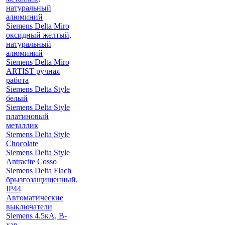
натуральный
алюминий
Siemens Delta Miro
оксидный желтый,
натуральный
алюминий
Siemens Delta Miro
ARTIST ручная
работа
Siemens Delta Style
белый
Siemens Delta Style
платиновый
металлик
Siemens Delta Style
Chocolate
Siemens Delta Style
Antracite Cosso
Siemens Delta Flach
брызгозащищенный,
IP44
Автоматические
выключатели
Siemens 4.5кА, B-
хар.