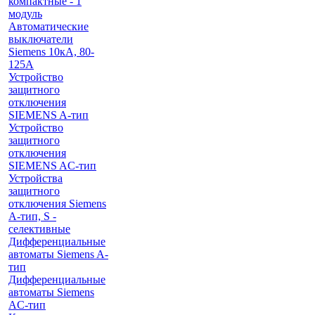
компактные - 1
модуль
Автоматические
выключатели
Siemens 10кА, 80-
125A
Устройство
защитного
отключения
SIEMENS A-тип
Устройство
защитного
отключения
SIEMENS AС-тип
Устройства
защитного
отключения Siemens
A-тип, S -
селективные
Дифференциальные
автоматы Siemens A-
тип
Дифференциальные
автоматы Siemens
AС-тип