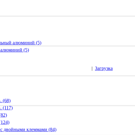
альный алюминий (5)
 алюминий (5)
|
Загрузка
 (68)
 (117)
(82)
(124)
 с двойными клеммами (84)