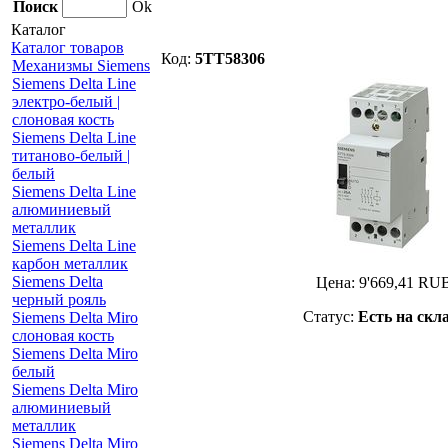
Поиск
Ok
Каталог
Каталог товаров
Код:
5TT58306
Механизмы Siemens
Siemens Delta Line
электро-белый |
слоновая кость
Siemens Delta Line
титаново-белый |
белый
Siemens Delta Line
алюминиевый
металлик
Siemens Delta Line
карбон металлик
Siemens Delta
Цена:
9'669,41
RU
черный рояль
Статус:
Есть на скл
Siemens Delta Miro
слоновая кость
Siemens Delta Miro
белый
Siemens Delta Miro
алюминиевый
металлик
Siemens Delta Miro