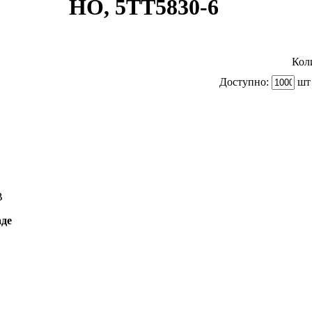
НО, 5TT5830-6
Кол
Доступно:
шт 
B
аде