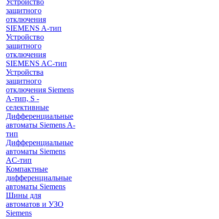
Устройство
защитного
отключения
SIEMENS A-тип
Устройство
защитного
отключения
SIEMENS AС-тип
Устройства
защитного
отключения Siemens
A-тип, S -
селективные
Дифференциальные
автоматы Siemens A-
тип
Дифференциальные
автоматы Siemens
AС-тип
Компактные
дифференциальные
автоматы Siemens
Шины для
автоматов и УЗО
Siemens