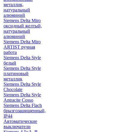
металлик,
натуральный
алюминий
Siemens Delta Miro
оксидный желтый,
натуральный
алюминий
Siemens Delta Miro
ARTIST ручная
работа
Siemens Delta Style
белый
Siemens Delta Style
платиновый
металлик
Siemens Delta Style
Chocolate
Siemens Delta Style
Antracite Cosso
Siemens Delta Flach
брызгозащищенный,
IP44
Автоматические
выключатели
Siemens 4.5кА, B-