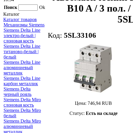
B10 A / 3 пол. /
Поиск
Ok
Каталог
5SL
Каталог товаров
Механизмы Siemens
Siemens Delta Line
Код:
5SL33106
электро-белый |
слоновая кость
Siemens Delta Line
титаново-белый |
белый
Siemens Delta Line
алюминиевый
металлик
Siemens Delta Line
карбон металлик
Siemens Delta
черный рояль
Siemens Delta Miro
Цена:
746,94
RUB
слоновая кость
Siemens Delta Miro
Статус:
Есть на складе
белый
Siemens Delta Miro
алюминиевый
металлик