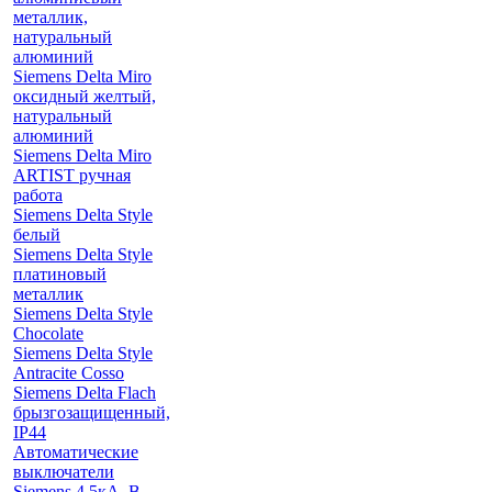
металлик,
натуральный
алюминий
Siemens Delta Miro
оксидный желтый,
натуральный
алюминий
Siemens Delta Miro
ARTIST ручная
работа
Siemens Delta Style
белый
Siemens Delta Style
платиновый
металлик
Siemens Delta Style
Chocolate
Siemens Delta Style
Antracite Cosso
Siemens Delta Flach
брызгозащищенный,
IP44
Автоматические
выключатели
Siemens 4.5кА, B-