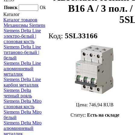
B16 A / 3 пол. /
Поиск
Ok
Каталог
5SL
Каталог товаров
Механизмы Siemens
Siemens Delta Line
Код:
5SL33166
электро-белый |
слоновая кость
Siemens Delta Line
титаново-белый |
белый
Siemens Delta Line
алюминиевый
металлик
Siemens Delta Line
карбон металлик
Siemens Delta
черный рояль
Siemens Delta Miro
Цена:
746,94
RUB
слоновая кость
Siemens Delta Miro
Статус:
Есть на складе
белый
Siemens Delta Miro
алюминиевый
металлик