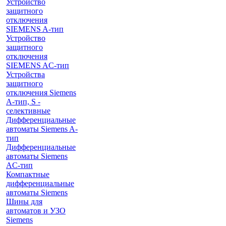
Устройство
защитного
отключения
SIEMENS A-тип
Устройство
защитного
отключения
SIEMENS AС-тип
Устройства
защитного
отключения Siemens
A-тип, S -
селективные
Дифференциальные
автоматы Siemens A-
тип
Дифференциальные
автоматы Siemens
AС-тип
Компактные
дифференциальные
автоматы Siemens
Шины для
автоматов и УЗО
Siemens