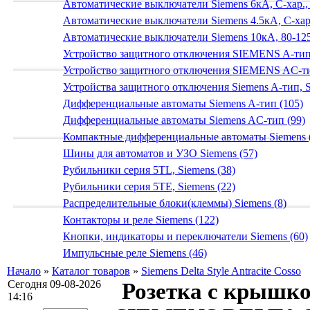
Автоматические выключатели Siemens 6кА, C-хар.,
Автоматические выключатели Siemens 4.5кА, C-хар.
Автоматические выключатели Siemens 10кА, 80-125
Устройство защитного отключения SIEMENS A-тип
Устройство защитного отключения SIEMENS AС-ти
Устройства защитного отключения Siemens A-тип, S
Дифференциальные автоматы Siemens A-тип (105)
Дифференциальные автоматы Siemens AС-тип (99)
Компактные дифференциальные автоматы Siemens 
Шины для автоматов и УЗО Siemens (57)
Рубильники серия 5TL, Siemens (38)
Рубильники серия 5TE, Siemens (22)
Распределительные блоки(клеммы) Siemens (8)
Контакторы и реле Siemens (122)
Кнопки, индикаторы и переключатели Siemens (60)
Импульсные реле Siemens (46)
Начало
»
Каталог товаров
»
Siemens Delta Style Antracite Cosso
Сегодня 09-08-2026
Розетка с крышкой
14:16