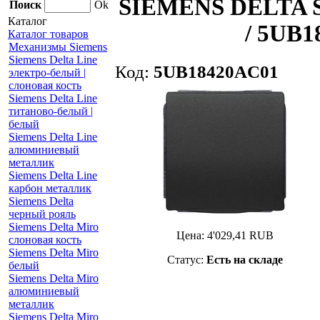
SIEMENS DELTA ST
Поиск
Ok
Каталог
/ 5UB1
Каталог товаров
Механизмы Siemens
Siemens Delta Line
Код:
5UB18420AC01
электро-белый |
слоновая кость
Siemens Delta Line
титаново-белый |
белый
Siemens Delta Line
алюминиевый
металлик
Siemens Delta Line
карбон металлик
Siemens Delta
черный рояль
Siemens Delta Miro
Цена:
4'029,41
RUB
слоновая кость
Siemens Delta Miro
Статус:
Есть на складе
белый
Siemens Delta Miro
алюминиевый
металлик
Siemens Delta Miro