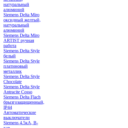
натуральный
алюминий
Siemens Delta Miro
оксидный желтый,
натуральный
алюминий
Siemens Delta Miro
ARTIST ручная
работа
Siemens Delta Style
белый
Siemens Delta Style
платиновый
металлик
Siemens Delta Style
Chocolate
Siemens Delta Style
Antracite Cosso
Siemens Delta Flach
брызгозащищенный,
IP44
Автоматические
выключатели
Siemens 4.5кА, B-
хар.