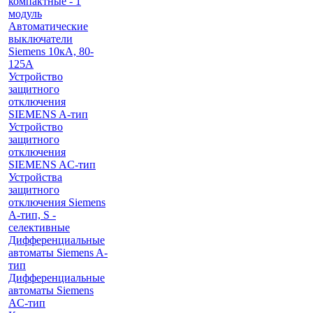
компактные - 1
модуль
Автоматические
выключатели
Siemens 10кА, 80-
125A
Устройство
защитного
отключения
SIEMENS A-тип
Устройство
защитного
отключения
SIEMENS AС-тип
Устройства
защитного
отключения Siemens
A-тип, S -
селективные
Дифференциальные
автоматы Siemens A-
тип
Дифференциальные
автоматы Siemens
AС-тип