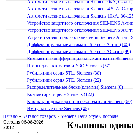
Автоматические выключатели Siemens 6кА, C-хар.,
Автоматические выключатели Siemens 4.5кА, C-хар.
Автоматические выключатели Siemens 10кА, 80-125
Устройство защитного отключения SIEMENS A-тип
Устройство защитного отключения SIEMENS AС-ти
Устройства защитного отключения Siemens A-тип, S
Дифференциальные автоматы Siemens A-тип (105)
Дифференциальные автоматы Siemens AС-тип (99)
Компактные дифференциальные автоматы Siemens 
Шины для автоматов и УЗО Siemens (57)
Рубильники серия 5TL, Siemens (38)
Рубильники серия 5TE, Siemens (22)
Распределительные блоки(клеммы) Siemens (8)
Контакторы и реле Siemens (122)
Кнопки, индикаторы и переключатели Siemens (60)
Импульсные реле Siemens (46)
Начало
»
Каталог товаров
»
Siemens Delta Style Chocolate
Сегодня 06-08-2026
Клавиша одина
20:12