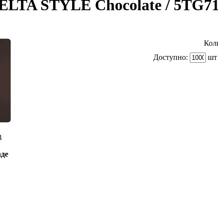
LTA STYLE Chocolate / 5TG7
Кол
Доступно:
шт 
B
аде