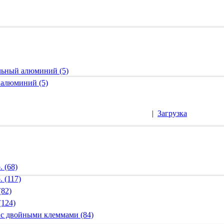
альный алюминий (5)
 алюминий (5)
|
Загрузка
 (68)
 (117)
(82)
(124)
 с двойными клеммами (84)