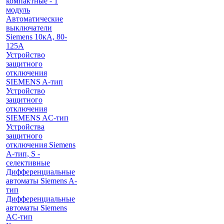
компактные - 1
модуль
Автоматические
выключатели
Siemens 10кА, 80-
125A
Устройство
защитного
отключения
SIEMENS A-тип
Устройство
защитного
отключения
SIEMENS AС-тип
Устройства
защитного
отключения Siemens
A-тип, S -
селективные
Дифференциальные
автоматы Siemens A-
тип
Дифференциальные
автоматы Siemens
AС-тип