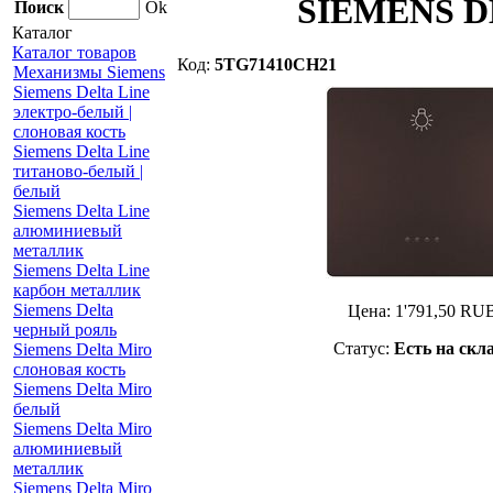
SIEMENS DE
Поиск
Ok
Каталог
Каталог товаров
Код:
5TG71410CH21
Механизмы Siemens
Siemens Delta Line
электро-белый |
слоновая кость
Siemens Delta Line
титаново-белый |
белый
Siemens Delta Line
алюминиевый
металлик
Siemens Delta Line
карбон металлик
Siemens Delta
Цена:
1'791,50
RU
черный рояль
Статус:
Есть на скл
Siemens Delta Miro
слоновая кость
Siemens Delta Miro
белый
Siemens Delta Miro
алюминиевый
металлик
Siemens Delta Miro