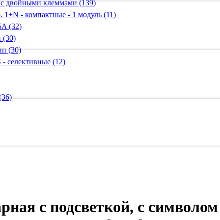
 с двойными клеммами (139)
 1+N - компактные - 1 модуль (11)
A (32)
 (30)
п (30)
 - селективные (12)
(36)
рная с подсветкой, с символо