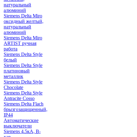
натуральный
алюминий
Siemens Delta Miro
оксидный желтый,
натуральный
алюминий
Siemens Delta Miro
ARTIST ручная
работа
Siemens Delta Style
белый
Siemens Delta Style
платиновый
металлик
Siemens Delta Style
Chocolate
Siemens Delta Style
Antracite Cosso
Siemens Delta Flach
брызгозащищенный,
IP44
Автоматические
выключатели
Siemens 4.5кА, B-
хар.