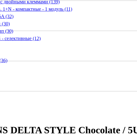
 с двойными клеммами (139)
 1+N - компактные - 1 модуль (11)
A (32)
 (30)
п (30)
 - селективные (12)
(36)
S DELTA STYLE Chocolate / 