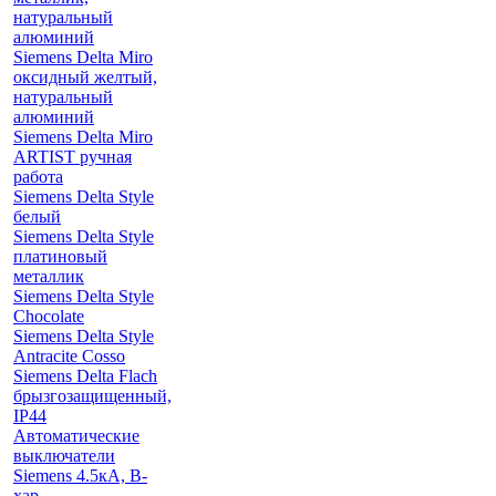
натуральный
алюминий
Siemens Delta Miro
оксидный желтый,
натуральный
алюминий
Siemens Delta Miro
ARTIST ручная
работа
Siemens Delta Style
белый
Siemens Delta Style
платиновый
металлик
Siemens Delta Style
Chocolate
Siemens Delta Style
Antracite Cosso
Siemens Delta Flach
брызгозащищенный,
IP44
Автоматические
выключатели
Siemens 4.5кА, B-
хар.