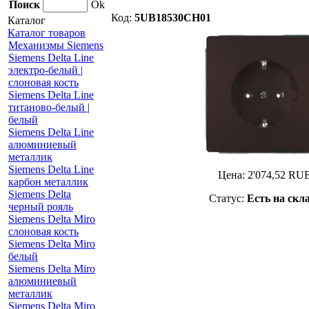
Поиск
Ok
Код:
5UB18530CH01
Каталог
Каталог товаров
Механизмы Siemens
Siemens Delta Line
электро-белый |
слоновая кость
Siemens Delta Line
титаново-белый |
белый
Siemens Delta Line
алюминиевый
металлик
Siemens Delta Line
Цена:
2'074,52
RU
карбон металлик
Siemens Delta
Статус:
Есть на скл
черный рояль
Siemens Delta Miro
слоновая кость
Siemens Delta Miro
белый
Siemens Delta Miro
алюминиевый
металлик
Siemens Delta Miro