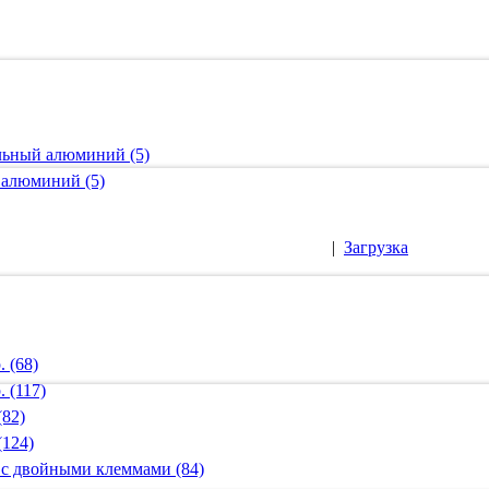
альный алюминий (5)
 алюминий (5)
|
Загрузка
 (68)
 (117)
(82)
(124)
 с двойными клеммами (84)