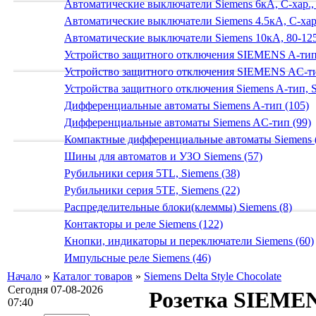
Автоматические выключатели Siemens 6кА, C-хар.,
Автоматические выключатели Siemens 4.5кА, C-хар.
Автоматические выключатели Siemens 10кА, 80-125
Устройство защитного отключения SIEMENS A-тип
Устройство защитного отключения SIEMENS AС-ти
Устройства защитного отключения Siemens A-тип, S
Дифференциальные автоматы Siemens A-тип (105)
Дифференциальные автоматы Siemens AС-тип (99)
Компактные дифференциальные автоматы Siemens 
Шины для автоматов и УЗО Siemens (57)
Рубильники серия 5TL, Siemens (38)
Рубильники серия 5TE, Siemens (22)
Распределительные блоки(клеммы) Siemens (8)
Контакторы и реле Siemens (122)
Кнопки, индикаторы и переключатели Siemens (60)
Импульсные реле Siemens (46)
Начало
»
Каталог товаров
»
Siemens Delta Style Chocolate
Сегодня 07-08-2026
Розетка SIEMEN
07:40