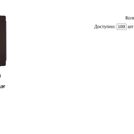
Кол
Доступно:
шт 
B
аде