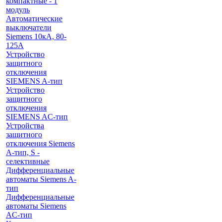
компактные - 1
модуль
Автоматические
выключатели
Siemens 10кА, 80-
125A
Устройство
защитного
отключения
SIEMENS A-тип
Устройство
защитного
отключения
SIEMENS AС-тип
Устройства
защитного
отключения Siemens
A-тип, S -
селективные
Дифференциальные
автоматы Siemens A-
тип
Дифференциальные
автоматы Siemens
AС-тип