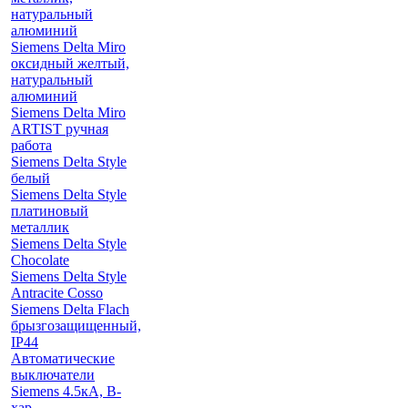
натуральный
алюминий
Siemens Delta Miro
оксидный желтый,
натуральный
алюминий
Siemens Delta Miro
ARTIST ручная
работа
Siemens Delta Style
белый
Siemens Delta Style
платиновый
металлик
Siemens Delta Style
Chocolate
Siemens Delta Style
Antracite Cosso
Siemens Delta Flach
брызгозащищенный,
IP44
Автоматические
выключатели
Siemens 4.5кА, B-
хар.