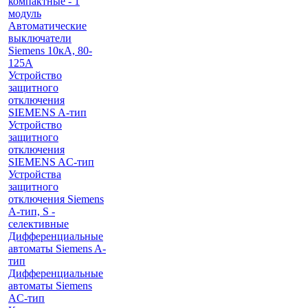
компактные - 1
модуль
Автоматические
выключатели
Siemens 10кА, 80-
125A
Устройство
защитного
отключения
SIEMENS A-тип
Устройство
защитного
отключения
SIEMENS AС-тип
Устройства
защитного
отключения Siemens
A-тип, S -
селективные
Дифференциальные
автоматы Siemens A-
тип
Дифференциальные
автоматы Siemens
AС-тип