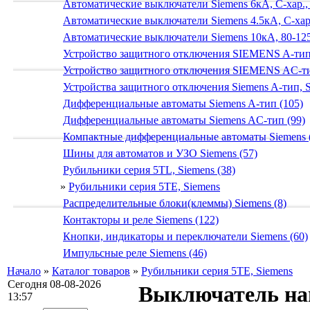
Автоматические выключатели Siemens 6кА, C-хар.,
Автоматические выключатели Siemens 4.5кА, C-хар.
Автоматические выключатели Siemens 10кА, 80-125
Устройство защитного отключения SIEMENS A-тип
Устройство защитного отключения SIEMENS AС-ти
Устройства защитного отключения Siemens A-тип, S
Дифференциальные автоматы Siemens A-тип (105)
Дифференциальные автоматы Siemens AС-тип (99)
Компактные дифференциальные автоматы Siemens 
Шины для автоматов и УЗО Siemens (57)
Рубильники серия 5TL, Siemens (38)
»
Рубильники серия 5TE, Siemens
Распределительные блоки(клеммы) Siemens (8)
Контакторы и реле Siemens (122)
Кнопки, индикаторы и переключатели Siemens (60)
Импульсные реле Siemens (46)
Начало
»
Каталог товаров
»
Рубильники серия 5TE, Siemens
Сегодня 08-08-2026
Выключатель нагр
13:57