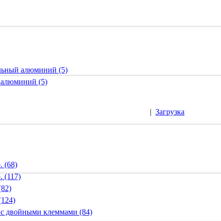
альный алюминий (5)
 алюминий (5)
|
Загрузка
 (68)
 (117)
(82)
(124)
 с двойными клеммами (84)