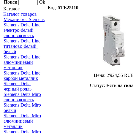
Поиск
Ok
Код:
5TE25110
Каталог
Каталог товаров
Механизмы Siemens
Siemens Delta Line
электро-белый |
слоновая кость
Siemens Delta Line
титаново-белый |
белый
Siemens Delta Line
алюминиевый
металлик
Siemens Delta Line
Цена:
2'924,55
RU
карбон металлик
Siemens Delta
Статус:
Есть на скл
черный рояль
Siemens Delta Miro
слоновая кость
Siemens Delta Miro
белый
Siemens Delta Miro
алюминиевый
металлик
Siemens Delta Miro