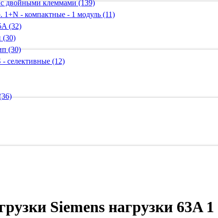
 с двойными клеммами (139)
 1+N - компактные - 1 модуль (11)
A (32)
 (30)
п (30)
 - селективные (12)
(36)
узки Siemens нагрузки 63A 1 н