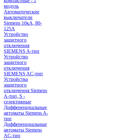
компактные - 1
модуль
Автоматические
выключатели
Siemens 10кА, 80-
125A
Устройство
защитного
отключения
SIEMENS A-тип
Устройство
защитного
отключения
SIEMENS AС-тип
Устройства
защитного
отключения Siemens
A-тип, S -
селективные
Дифференциальные
автоматы Siemens A-
тип
Дифференциальные
автоматы Siemens
AС-тип