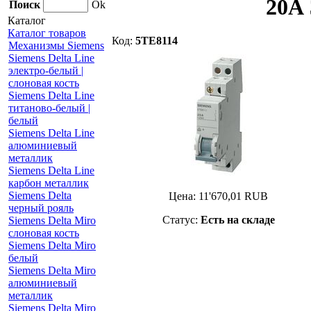
20А 
Поиск
Ok
Каталог
Каталог товаров
Код:
5TE8114
Механизмы Siemens
Siemens Delta Line
электро-белый |
слоновая кость
Siemens Delta Line
титаново-белый |
белый
Siemens Delta Line
алюминиевый
металлик
Siemens Delta Line
карбон металлик
Siemens Delta
Цена:
11'670,01
RUB
черный рояль
Статус:
Есть на складе
Siemens Delta Miro
слоновая кость
Siemens Delta Miro
белый
Siemens Delta Miro
алюминиевый
металлик
Siemens Delta Miro