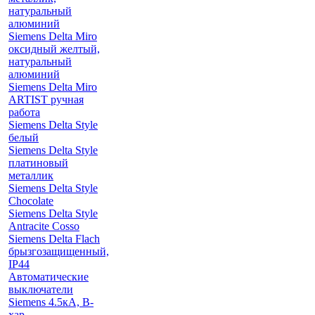
натуральный
алюминий
Siemens Delta Miro
оксидный желтый,
натуральный
алюминий
Siemens Delta Miro
ARTIST ручная
работа
Siemens Delta Style
белый
Siemens Delta Style
платиновый
металлик
Siemens Delta Style
Chocolate
Siemens Delta Style
Antracite Cosso
Siemens Delta Flach
брызгозащищенный,
IP44
Автоматические
выключатели
Siemens 4.5кА, B-
хар.