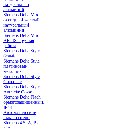
натуральный
алюминий
Siemens Delta Miro
оксидный желтый,
натуральный
алюминий
Siemens Delta Miro
ARTIST ручная
работа
Siemens Delta Style
белый
Siemens Delta Style
платиновый
металлик
Siemens Delta Style
Chocolate
Siemens Delta Style
Antracite Cosso
Siemens Delta Flach
брызгозащищенный,
IP44
Автоматические
выключатели
Siemens 4.5кА, B-
хар.