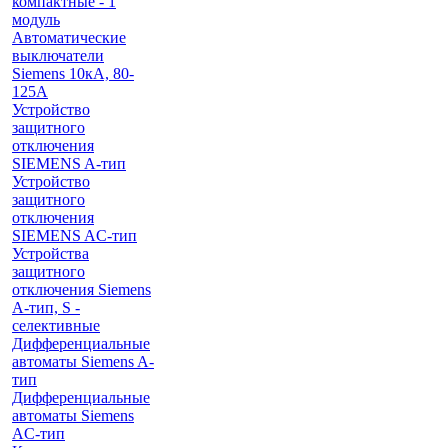
компактные - 1
модуль
Автоматические
выключатели
Siemens 10кА, 80-
125A
Устройство
защитного
отключения
SIEMENS A-тип
Устройство
защитного
отключения
SIEMENS AС-тип
Устройства
защитного
отключения Siemens
A-тип, S -
селективные
Дифференциальные
автоматы Siemens A-
тип
Дифференциальные
автоматы Siemens
AС-тип