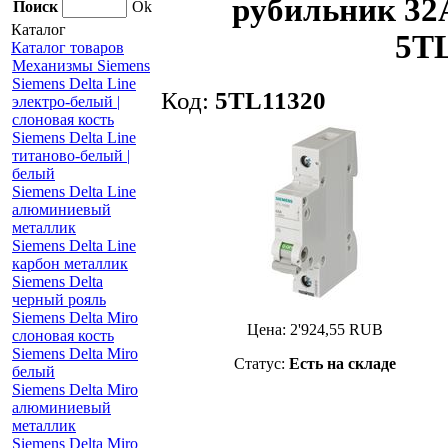
рубильник 32A,
Поиск
Ok
Каталог
5TL
Каталог товаров
Механизмы Siemens
Siemens Delta Line
Код:
5TL11320
электро-белый |
слоновая кость
Siemens Delta Line
титаново-белый |
белый
Siemens Delta Line
алюминиевый
металлик
Siemens Delta Line
карбон металлик
Siemens Delta
черный рояль
Siemens Delta Miro
Цена:
2'924,55
RUB
слоновая кость
Siemens Delta Miro
Статус:
Есть на складе
белый
Siemens Delta Miro
алюминиевый
металлик
Siemens Delta Miro