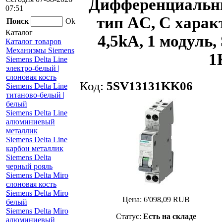
Дифференциальны
07:51
тип AC, C харак
Поиск
Ok
Каталог
4,5kA, 1 модуль
Каталог товаров
Механизмы Siemens
1
Siemens Delta Line
электро-белый |
слоновая кость
Код:
5SV13131KK06
Siemens Delta Line
титаново-белый |
белый
Siemens Delta Line
алюминиевый
металлик
Siemens Delta Line
карбон металлик
Siemens Delta
черный рояль
Siemens Delta Miro
слоновая кость
Siemens Delta Miro
Цена:
6'098,09
RUB
белый
Siemens Delta Miro
Статус:
Есть на складе
алюминиевый