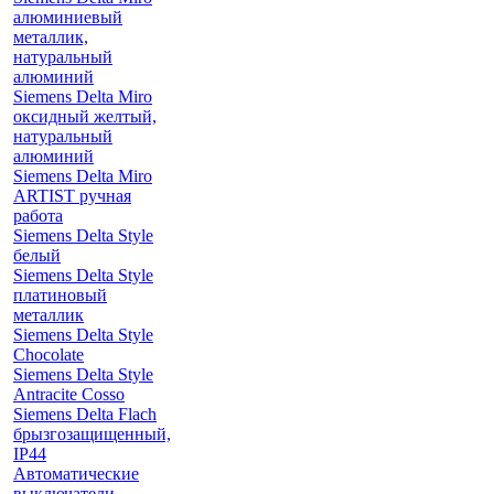
алюминиевый
металлик,
натуральный
алюминий
Siemens Delta Miro
оксидный желтый,
натуральный
алюминий
Siemens Delta Miro
ARTIST ручная
работа
Siemens Delta Style
белый
Siemens Delta Style
платиновый
металлик
Siemens Delta Style
Chocolate
Siemens Delta Style
Antracite Cosso
Siemens Delta Flach
брызгозащищенный,
IP44
Автоматические
выключатели