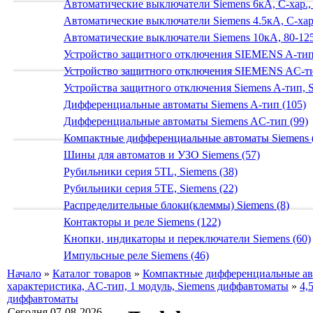
Автоматические выключатели Siemens 6кА, C-хар.,
Автоматические выключатели Siemens 4.5кА, C-хар.
Автоматические выключатели Siemens 10кА, 80-125
Устройство защитного отключения SIEMENS A-тип
Устройство защитного отключения SIEMENS AС-ти
Устройства защитного отключения Siemens A-тип, S
Дифференциальные автоматы Siemens A-тип (105)
Дифференциальные автоматы Siemens AС-тип (99)
Компактные дифференциальные автоматы Siemens 
Шины для автоматов и УЗО Siemens (57)
Рубильники серия 5TL, Siemens (38)
Рубильники серия 5TE, Siemens (22)
Распределительные блоки(клеммы) Siemens (8)
Контакторы и реле Siemens (122)
Кнопки, индикаторы и переключатели Siemens (60)
Импульсные реле Siemens (46)
Начало
»
Каталог товаров
»
Компактные дифференциальные ав
характеристика, AC-тип, 1 модуль, Siemens диффавтоматы
»
4,
диффавтоматы
Сегодня 07-08-2026