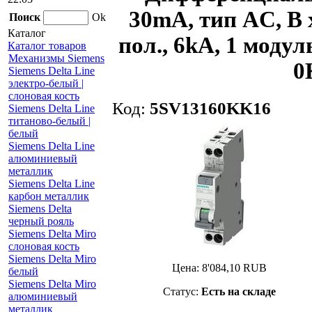
30mA, тип AC, B 
Поиск
Ok
Каталог
пол., 6kA, 1 моду
Каталог товаров
Механизмы Siemens
0
Siemens Delta Line
электро-белый |
слоновая кость
Код:
5SV13160KK16
Siemens Delta Line
титаново-белый |
белый
Siemens Delta Line
алюминиевый
металлик
Siemens Delta Line
карбон металлик
Siemens Delta
черный рояль
Siemens Delta Miro
слоновая кость
Siemens Delta Miro
Цена:
8'084,10
RUB
белый
Siemens Delta Miro
Статус:
Есть на складе
алюминиевый
металлик