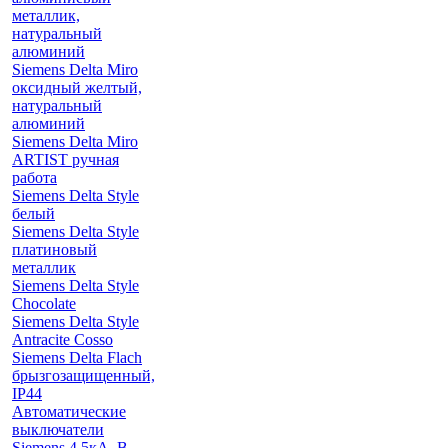
металлик,
натуральный
алюминий
Siemens Delta Miro
оксидный желтый,
натуральный
алюминий
Siemens Delta Miro
ARTIST ручная
работа
Siemens Delta Style
белый
Siemens Delta Style
платиновый
металлик
Siemens Delta Style
Chocolate
Siemens Delta Style
Antracite Cosso
Siemens Delta Flach
брызгозащищенный,
IP44
Автоматические
выключатели
Siemens 4.5кА, B-