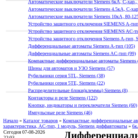
Автоматические выключатели Siemens 6кА, C-хар.,
Автоматические выключатели Siemens 4.5кА, C-хар.
Автоматические выключатели Siemens 10кА, 80-125
Устройство защитного отключения SIEMENS A-тип
Устройство защитного отключения SIEMENS AС-ти
Устройства защитного отключения Siemens A-тип, S
Дифференциальные автоматы Siemens A-тип (105)
Дифференциальные автоматы Siemens AС-тип (99)
Компактные дифференциальные автоматы Siemens 
Шины для автоматов и УЗО Siemens (57)
Рубильники серия 5TL, Siemens (38)
Рубильники серия 5TE, Siemens (22)
Распределительные блоки(клеммы) Siemens (8)
Контакторы и реле Siemens (122)
Кнопки, индикаторы и переключатели Siemens (60)
Импульсные реле Siemens (46)
Начало
»
Каталог товаров
»
Компактные дифференциальные ав
характеристика, AC-тип, 1 модуль, Siemens диффавтоматы
»
6к
Сегодня 07-08-2026
Дифференциаль
22:03