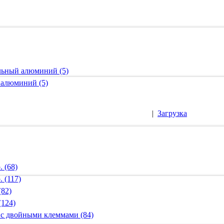
альный алюминий (5)
 алюминий (5)
|
Загрузка
 (68)
 (117)
(82)
(124)
 с двойными клеммами (84)