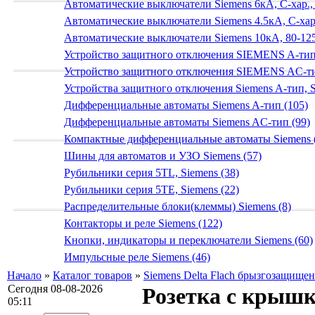
Автоматические выключатели Siemens 6кА, C-хар.,
Автоматические выключатели Siemens 4.5кА, C-хар.
Автоматические выключатели Siemens 10кА, 80-125
Устройство защитного отключения SIEMENS A-тип
Устройство защитного отключения SIEMENS AС-ти
Устройства защитного отключения Siemens A-тип, S
Дифференциальные автоматы Siemens A-тип (105)
Дифференциальные автоматы Siemens AС-тип (99)
Компактные дифференциальные автоматы Siemens 
Шины для автоматов и УЗО Siemens (57)
Рубильники серия 5TL, Siemens (38)
Рубильники серия 5TE, Siemens (22)
Распределительные блоки(клеммы) Siemens (8)
Контакторы и реле Siemens (122)
Кнопки, индикаторы и переключатели Siemens (60)
Импульсные реле Siemens (46)
Начало
»
Каталог товаров
»
Siemens Delta Flach брызгозащище
Сегодня 08-08-2026
Розетка с крышк
05:11