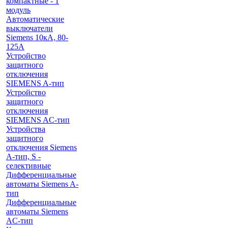
компактные - 1
модуль
Автоматические
выключатели
Siemens 10кА, 80-
125A
Устройство
защитного
отключения
SIEMENS A-тип
Устройство
защитного
отключения
SIEMENS AС-тип
Устройства
защитного
отключения Siemens
A-тип, S -
селективные
Дифференциальные
автоматы Siemens A-
тип
Дифференциальные
автоматы Siemens
AС-тип