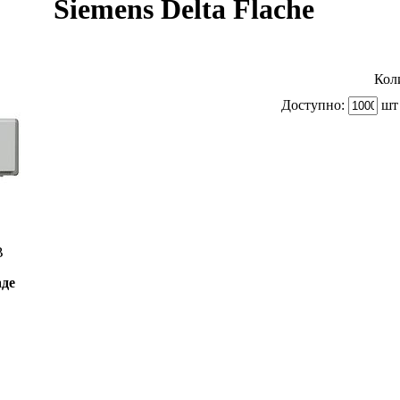
Siemens Delta Flache
Кол
Доступно:
шт 
B
аде