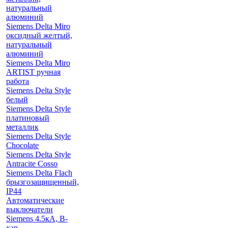
натуральный
алюминий
Siemens Delta Miro
оксидный желтый,
натуральный
алюминий
Siemens Delta Miro
ARTIST ручная
работа
Siemens Delta Style
белый
Siemens Delta Style
платиновый
металлик
Siemens Delta Style
Chocolate
Siemens Delta Style
Antracite Cosso
Siemens Delta Flach
брызгозащищенный,
IP44
Автоматические
выключатели
Siemens 4.5кА, B-
хар.