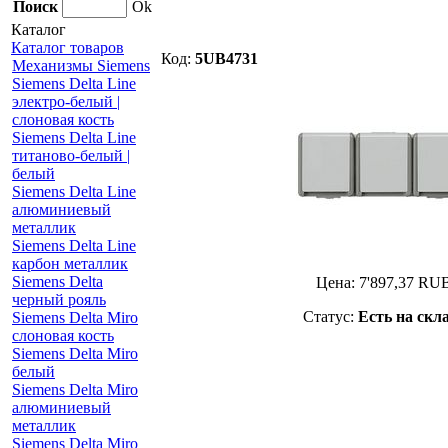
Поиск
Ok
Каталог
Каталог товаров
Код:
5UB4731
Механизмы Siemens
Siemens Delta Line
электро-белый |
слоновая кость
Siemens Delta Line
титаново-белый |
белый
Siemens Delta Line
алюминиевый
металлик
Siemens Delta Line
карбон металлик
Siemens Delta
Цена:
7'897,37
RU
черный рояль
Статус:
Есть на скл
Siemens Delta Miro
слоновая кость
Siemens Delta Miro
белый
Siemens Delta Miro
алюминиевый
металлик
Siemens Delta Miro